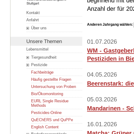
beginnend mit dem
Anzahl der für 2
Kontakt
Anfahrt
Anderen Jahrgang wählen:
Über uns
01.07.2026
Unsere Themen
Lebensmittel
WM - Gastgeberl
Tiergesundheit
Pestiziden in Bi
Pestizide
Fachbeiträge
04.05.2026
Häufig gestellte Fragen
Beerenstark: die
Untersuchung von Proben
Bio/Ökomonitoring
05.03.2026
EURL Single Residue
Methods
Mandarinen - Sc
Pesticides-Online
QuEChERS und QuPPe
16.01.2026
English Content
Matcha: Grüner 