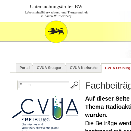
Untersuchungsämter-BW
Lebensmittelüberwachung und Tiergesundheit
in Baden-Württemberg
Portal
CVUA Stuttgart
CVUA Karlsruhe
CVUA Freiburg
Fachbeiträg
Auf dieser Seite
Thema Radioaktiv
wurden.
Die Beiträge werd