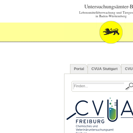
Untersuchungsämter-
Lebensmittelüberwachung und Tierges
in Baden-Württemberg
Portal
CVUA Stuttgart
CVU