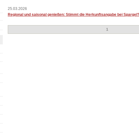
25.03.2026
Regional und saisonal genießen: Stimmt die Herkunftsangabe bei Spargel
1