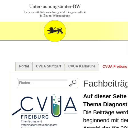
Untersuchungsämter-BW
Lebensmittelüberwachung und Tiergesundheit
in Baden-Württemberg
Portal
CVUA Stuttgart
CVUA Karlsruhe
CVUA Freiburg
Fachbeiträ
Auf dieser Seite
Thema Diagnostik
Die Beiträge werd
beginnend mit dem