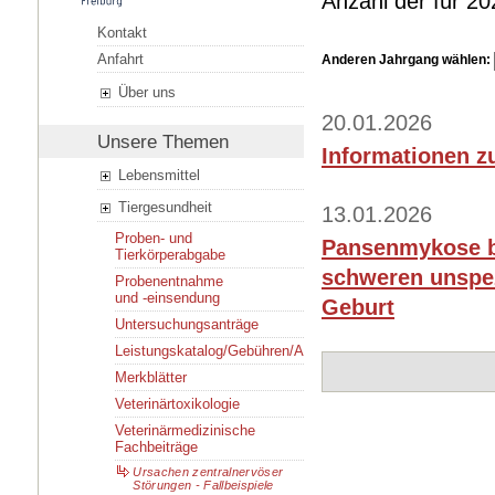
Anzahl der für 2
Kontakt
Anfahrt
Anderen Jahrgang wählen:
Über uns
20.01.2026
Unsere Themen
Informationen 
Lebensmittel
Tiergesundheit
13.01.2026
Proben- und
Pansenmykose be
Tierkörperabgabe
schweren unspez
Probenentnahme
und -einsendung
Geburt
Untersuchungsanträge
Leistungskatalog/Gebühren/Ansprechpersonen
Merkblätter
Veterinärtoxikologie
Veterinärmedizinische
Fachbeiträge
Ursachen zentralnervöser
Störungen - Fallbeispiele