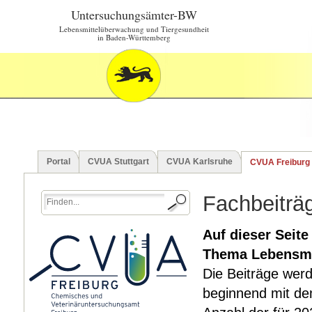
Untersuchungsämter-BW
Lebensmittelüberwachung und Tiergesundheit
in Baden-Württemberg
Portal
CVUA Stuttgart
CVUA Karlsruhe
CVUA Freiburg
Fachbeiträ
Auf dieser Seite
Thema Lebensmitt
Die Beiträge werd
beginnend mit dem