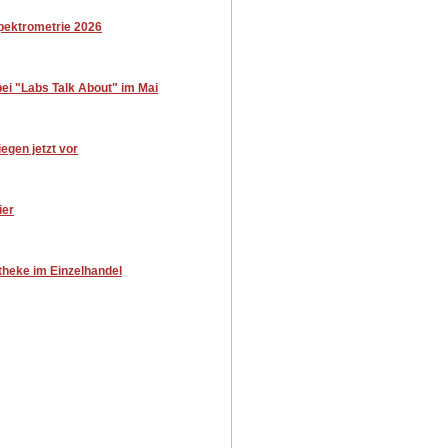
pektrometrie 2026
bei "Labs Talk About" im Mai
egen jetzt vor
ier
theke im Einzelhandel