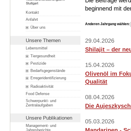
Die Beiträge werd
beginnend mit dem
Kontakt
Anfahrt
Anderen Jahrgang wählen:
Über uns
29.04.2026
Unsere Themen
Lebensmittel
Shilajit – der ne
Tiergesundheit
Pestizide
15.04.2026
Bedarfsgegenstände
Olivenöl im Fok
Erregeridentifizierung
Qualität
Radioaktivität
Food Defense
08.04.2026
Schwerpunkt- und
Die Aujeszkysch
Zentralaufgaben
Unsere Publikationen
05.03.2026
Management- und
Mandarinen - Sc
Jahresberichte