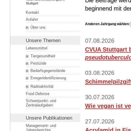
Die Beiträge werd
beginnend mit dem
Kontakt
Anfahrt
Anderen Jahrgang wählen:
Über uns
07.08.2026
Unsere Themen
Lebensmittel
CVUA Stuttgart 
Tiergesundheit
pseudotubercul
Pestizide
Bedarfsgegenstände
03.08.2026
Erregeridentifizierung
Schimmelpilzgif
Radioaktivität
Food Defense
30.07.2026
Schwerpunkt- und
Wie vegan ist v
Zentralaufgaben
Unsere Publikationen
27.07.2026
Management- und
Acrylamid in Ei
Jahresberichte