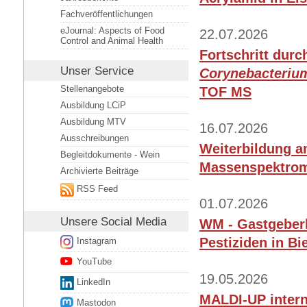
Fachveröffentlichungen
eJournal: Aspects of Food
22.07.2026
Control and Animal Health
Fortschritt dur
Unser Service
Corynebacterium
Stellenangebote
TOF MS
Ausbildung LCiP
Ausbildung MTV
16.07.2026
Ausschreibungen
Weiterbildung a
Begleitdokumente - Wein
Massenspektrom
Archivierte Beiträge
RSS Feed
01.07.2026
Unsere
Social Media
WM - Gastgeberl
Pestiziden in Bi
Instagram
YouTube
19.05.2026
LinkedIn
MALDI-UP intern
Mastodon