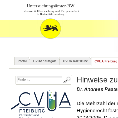
Untersuchungsämter-BW
Lebensmittelüberwachung und Tiergesundheit
in Baden-Württemberg
Portal
CVUA Stuttgart
CVUA Karlsruhe
CVUA Freiburg
Hinweise zu 
Dr. Andreas Pasta
Die Mehrzahl der m
Hygienerecht fest
2073/2005. Die au