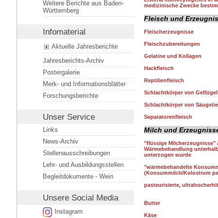
Weitere Berichte aus Baden-
medizinische Zwecke bestim
Württemberg
Fleisch und Erzeugnis
Infomaterial
Fleischerzeugnisse
Fleischzubereitungen
Aktuelle Jahresberichte
Gelatine und Kollagen
Jahresberichts-Archiv
Hackfleisch
Postergalerie
Reptilienfleisch
Merk- und Informationsblätter
Schlachtkörper von Geflügel 
Forschungsberichte
Schlachtkörper von Säugeti
Unser Service
Separatorenfleisch
Milch und Erzeugniss
Links
News-Archiv
"flüssige Milcherzeugnisse" 
Wärmebehandlung unterhalb 
Stellenausschreibungen
unterzogen wurde
Lehr- und Ausbildungsstellen
"wärmebehandelte Konsumm
(Konsummilch/Kolostrum paste
Begleitdokumente - Wein
pasteurisierte, ultrahocherhi
Unsere
Social Media
Butter
Instagram
Käse