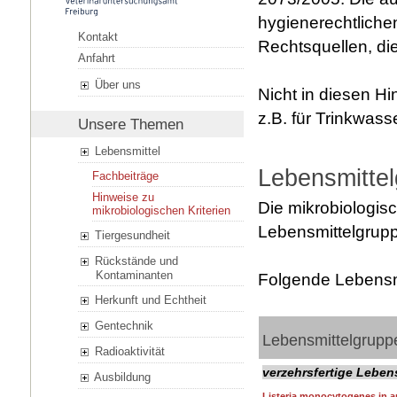
hygienerechtliche
Kontakt
Rechtsquellen, di
Anfahrt
Über uns
Nicht in diesen H
z.B. für Trinkwasse
Unsere Themen
Lebensmittel
Lebensmitte
Fachbeiträge
Hinweise zu
Die mikrobiologisc
mikrobiologischen Kriterien
Lebensmittelgrup
Tiergesundheit
Rückstände und
Kontaminanten
Folgende Lebensm
Herkunft und Echtheit
Gentechnik
Lebensmittelgrupp
Radioaktivität
verzehrsfertige Leben
Ausbildung
Listeria monocytogenes in a