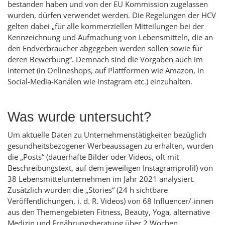
bestanden haben und von der EU Kommission zugelassen
wurden, dürfen verwendet werden. Die Regelungen der HCV
gelten dabei „für alle kommerziellen Mitteilungen bei der
Kennzeichnung und Aufmachung von Lebensmitteln, die an
den Endverbraucher abgegeben werden sollen sowie für
deren Bewerbung“. Demnach sind die Vorgaben auch im
Internet (in
Onlineshops
, auf Plattformen wie
Amazon
, in
Social-Media
-Kanälen wie
Instagram
etc.) einzuhalten.
Was wurde untersucht?
Um aktuelle Daten zu Unternehmenstätigkeiten bezüglich
gesundheitsbezogener Werbeaussagen zu erhalten, wurden
die
„Posts“
(dauerhafte Bilder oder Videos, oft mit
Beschreibungstext, auf dem jeweiligen
Instagram
profil) von
38 Lebensmittelunternehmen im Jahr 2021 analysiert.
Zusätzlich wurden die
„Stories“
(24 h sichtbare
Veröffentlichungen, i. d. R. Videos) von 68
Influencer
/-innen
aus den Themengebieten Fitness, Beauty, Yoga, alternative
Medizin und Ernährungsberatung über 2 Wochen