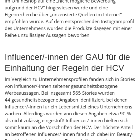
im
Onlineshop
auf eine „nicht mögliche Bewerbung
aufgrund der HCV“ hingewiesen wurde und eine
Eigenrecherche über „unzensierte Quellen im Internet"
empfohlen wurde. Auf dem entsprechenden
Instagram
profil
des Unternehmens wurden die Produkte dagegen mit einer
Reihe unzulässiger Aussagen beworben.
Influencer
/-innen der GAU für die
Einhaltung der Regeln der HCV
Im Vergleich zu Unternehmensprofilen fanden sich in
Stories
von
Influencer
/-innen seltener gesundheitsbezogene
Werbeaussagen. Bei insgesamt 565
Stories
wurden
44 gesundheitsbezogene Angaben identifiziert, bei denen
Influencer
/-innen für ein Lebensmittel eines Unternehmens
warben. Allerdings wurden von diesen Angaben etwa 90 %
als nicht zulässig eingestuft!
Influencer
/-innen hielten sich
somit kaum an die Vorschriften der HCV. Der höchste Anteil
an betroffenen
Influencer
/-innen fand sich dabei im Beauty-