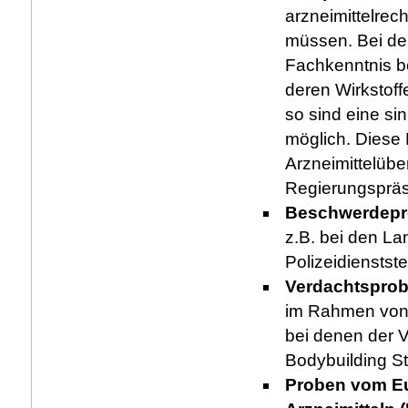
arzneimittelre
müssen. Bei de
Fachkenntnis be
deren Wirkstoff
so sind eine s
möglich. Diese 
Arzneimittelüb
Regierungsprä
Beschwerdepr
z.B. bei den L
Polizeidienstst
Verdachtsprob
im Rahmen von 
bei denen der V
Bodybuilding St
Proben vom Eur