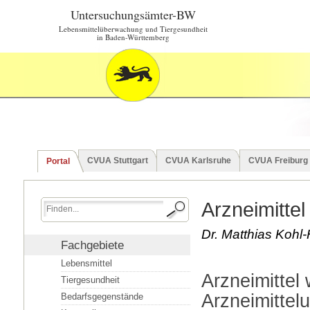
Untersuchungsämter-BW
Lebensmittelüberwachung und Tiergesundheit
in Baden-Württemberg
CVUA Stuttgart
CVUA Karlsruhe
CVUA Freiburg
Portal
Arzneimittel
Dr. Matthias Kohl
Fachgebiete
Lebensmittel
Arzneimittel
Tiergesundheit
Arzneimittel
Bedarfsgegenstände