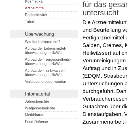
Kosmetika
für das ges
Arzneimittel
untersucht
Radioaktivität
Die Arzneimittelun
Tabak
und Beurteilung vo
Überwachung
Fertigarzneimittel
Wie kontrollieren wir?
Salben, Cremes, K
Aufbau der Lebensmittel­
Heilwässer) auf ch
überwachung in BaWü
Aufbau der Tiergesundheits­
Verunreinigungen 
überwachung in BaWü
Auftrag und in Zu
Aufbau der Trinkwasser­
überwachung in BaWü
(EDQM, Strasbour
Verbraucherbeschwerden
Untersuchungen a
durchgeführt. Da
Infomaterial
Verbraucherbeschw
Jahresberichte
Gutachten über di
Wildjahresberichte
Dienstaufgaben. Vo
Merkblätter
Zusammenarbeit mi
Food Defense