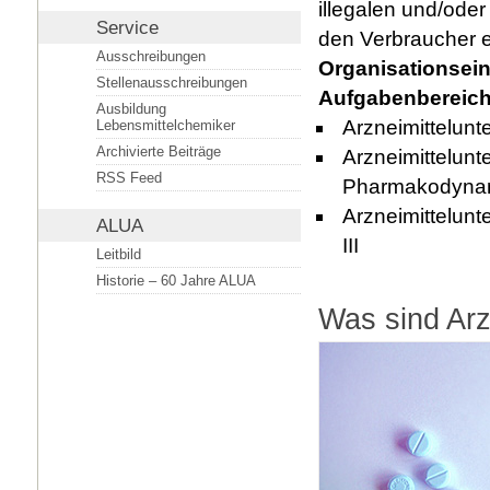
illegalen und/ode
Service
den Verbraucher 
Ausschreibungen
Organisationsein
Stellenausschreibungen
Aufgabenbereic
Ausbildung
Arzneimittelun
Lebensmittelchemiker
Archivierte Beiträge
Arzneimittelunte
RSS Feed
Pharmakodynam
Arzneimittelunt
ALUA
III
Leitbild
Historie – 60 Jahre ALUA
Was sind Arz