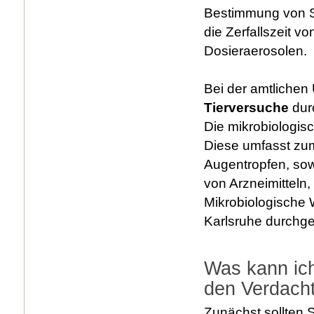
Bestimmung von Sc
die Zerfallszeit v
Dosieraerosolen.
Bei der amtlichen
Tierversuche
durc
Die mikrobiologis
Diese umfasst zum 
Augentropfen, sow
von Arzneimitteln, 
Mikrobiologische 
Karlsruhe durchge
Was kann ic
den Verdacht
Zunächst sollten S