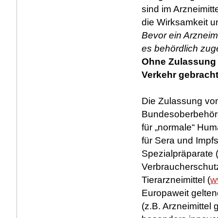
sind im Arzneimitt
die Wirksamkeit un
Bevor ein Arznei
es behördlich zug
Ohne Zulassung k
Verkehr gebrach
Die Zulassung von 
Bundesoberbehörde
für „normale“ Huma
für Sera und Impf
Spezialpräparate 
Verbraucherschutz
Tierarzneimittel (
w
Europaweit gelten
(z.B. Arzneimittel