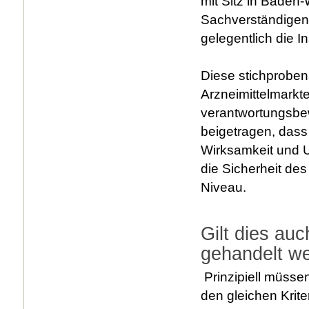
mit Sitz in Baden-
Sachverständigen
gelegentlich die I
Diese stichprobena
Arzneimittelmarkt
verantwortungsbe
beigetragen, dass 
Wirksamkeit und U
die Sicherheit des
Niveau.
Gilt dies auc
gehandelt w
Prinzipiell müsse
den gleichen Krite