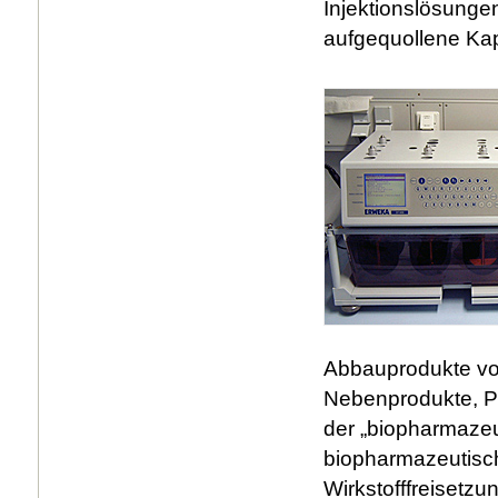
Injektionslösunge
aufgequollene Kap
Abbauprodukte von
Nebenprodukte, Pf
der „biopharmazeu
biopharmazeutisch
Wirkstofffreisetzu