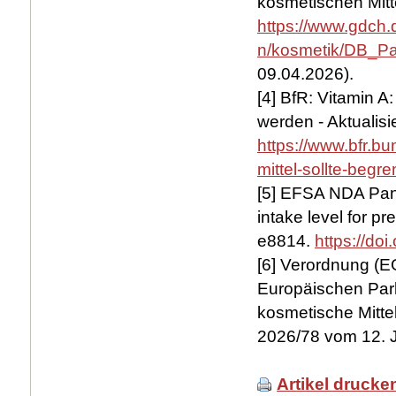
kosmetischen Mitt
https://www.gdch
n/kosmetik/DB_P
09.04.2026).
[4] BfR: Vitamin A
werden - Aktualis
https://www.bfr.b
mittel-sollte-begr
[5] EFSA NDA Panel
intake level for p
e8814.
https://do
[6] Verordnung (E
Europäischen Par
kosmetische Mittel
2026/78 vom 12. J
Artikel drucke