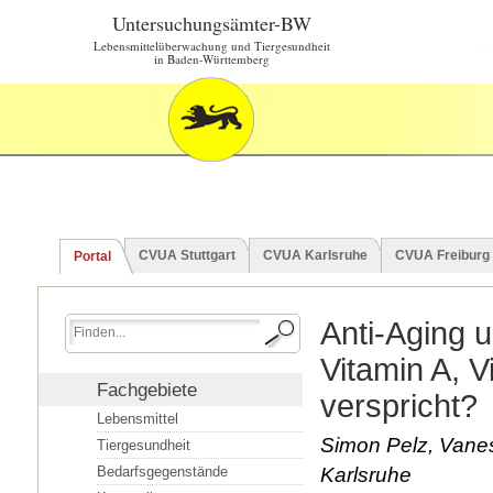
Untersuchungsämter-BW
Lebensmittelüberwachung und Tiergesundheit
in Baden-Württemberg
CVUA Stuttgart
CVUA Karlsruhe
CVUA Freiburg
Portal
Anti-Aging u
Vitamin A, V
Fachgebiete
verspricht?
Lebensmittel
Simon Pelz, Vane
Tiergesundheit
Bedarfsgegenstände
Karlsruhe