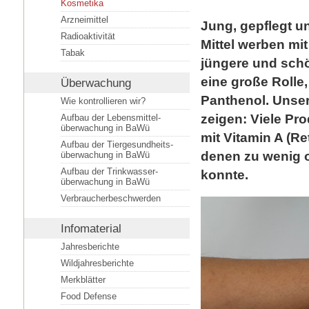
Kosmetika
Arzneimittel
Jung, gepflegt 
Radioaktivität
Mittel werben mi
Tabak
jüngere und schö
eine große Rolle,
Überwachung
Panthenol. Unse
Wie kontrollieren wir?
zeigen: Viele Pr
Aufbau der Lebensmittel­
überwachung in BaWü
mit Vitamin A (Re
Aufbau der Tiergesundheits­
denen zu wenig 
überwachung in BaWü
Aufbau der Trinkwasser­
konnte.
überwachung in BaWü
Verbraucherbeschwerden
Infomaterial
Jahresberichte
Wildjahresberichte
Merkblätter
Food Defense