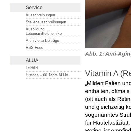
Service
Ausschreibungen
Stellenausschreibungen
Ausbildung
Lebensmittelchemiker
Archivierte Beiträge
RSS Feed
Abb. 1: Anti-Agi
ALUA
Leitbild
Vitamin A (Re
Historie – 60 Jahre ALUA
„Mildert Falten un
enthalten, oftmal
(oft auch als Reti
und gleichzeitig 
sogenanntes Struk
für Hautelastizit
Retinol ist empfin