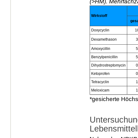
(>HM). Mehrfachz
Wirkstoff
ges
Doxycyclin
1
Dexamethason
3
Amoxycillin
5
Benzylpenicillin
5
Dihydrostreptomycin
0
Ketoprofen
0
Tetracyclin
1
Meloxicam
1
*gesicherte Höch
Untersuchun
Lebensmittel