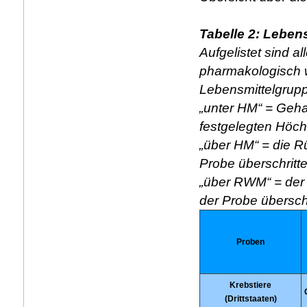
Tabelle 2: Lebe
Aufgelistet sind a
pharmakologisch w
Lebensmittelgrupp
„unter HM“ = Gehal
festgelegten Höc
„über HM“ = die R
Probe überschritte
„über RWM“ = der
der Probe übersch
Proben
Krebstiere
(Drittstaaten)