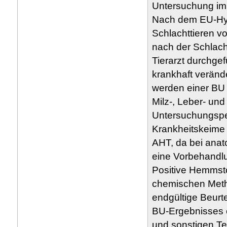
Untersuchung im
Nach dem EU-Hyg
Schlachttieren v
nach der Schlach
Tierarzt durchgef
krankhaft veränd
werden einer BU 
Milz-, Leber- u
Untersuchungspe
Krankheitskeime 
AHT, da bei anat
eine Vorbehandlu
Positive Hemmsto
chemischen Meth
endgültige Beurt
BU-Ergebnisses er
und sonstigen Te