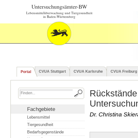
Untersuchungsämter-BW
Lebensmittelüberwachung und Tiergesundheit
in Baden-Württemberg
CVUA Stuttgart
CVUA Karlsruhe
CVUA Freiburg
Portal
Rückstände 
Untersuchu
Fachgebiete
Dr. Christina Ski
Lebensmittel
Tiergesundheit
Bedarfsgegenstände