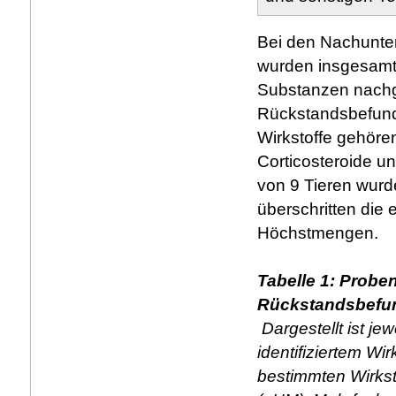
Bei den Nachunter
wurden insgesamt
Substanzen nachge
Rückstandsbefunde i
Wirkstoffe gehören
Corticosteroide u
von 9 Tieren wurde
überschritten die 
Höchstmengen.
Tabelle 1: Prob
Rückstandsbefu
Dargestellt ist j
identifiziertem Wi
bestimmten Wirks