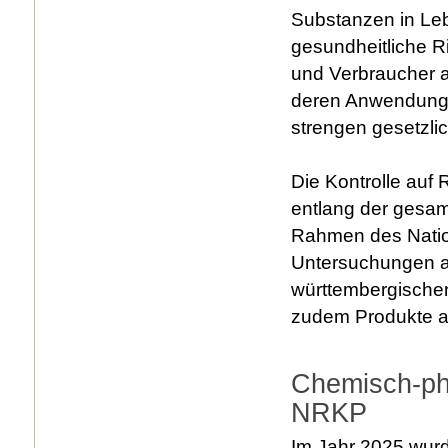
Substanzen in Leb
gesundheitliche R
und Verbraucher a
deren Anwendung b
strengen gesetzl
Die Kontrolle auf
entlang der gesam
Rahmen des Natio
Untersuchungen an
württembergischen
zudem Produkte a
Chemisch-ph
NRKP
Im Jahr 2025 wur