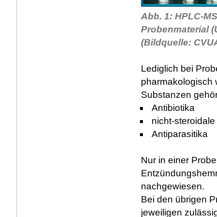
Abb. 1: HPLC-M
Probenmaterial (U
(Bildquelle: CVU
Lediglich bei Pro
pharmakologisch wi
Substanzen gehör
Antibiotika
nicht-steroida
Antiparasitika
Nur in einer Probe
Entzündungshemme
nachgewiesen.
Bei den übrigen Pr
jeweiligen zuläss