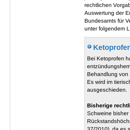
rechtlichen Vorga
Auswertung der E
Bundesamts für Ve
unter folgendem L
Ketoprofe
Bei Ketoprofen ha
entzündungshemme
Behandlung von 
Es wird im tieris
ausgeschieden.
Bisherige recht
Schweine bisher 
Rückstandshöchs
37/2010), da es s