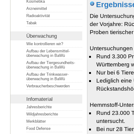
Kosmetika
Ergebnisse
Arzneimittel
Die Untersuchung
Radioaktivität
Tabak
der Vorjahre: R
Proben tierischer
Überwachung
Wie kontrollieren wir?
Untersuchungen 
Aufbau der Lebensmittel­
überwachung in BaWü
Rund 3.300 Pr
Aufbau der Tiergesundheits­
Württemberg w
überwachung in BaWü
Nur bei 6 Tie
Aufbau der Trinkwasser­
überwachung in BaWü
Lediglich eine
Verbraucherbeschwerden
Rückstandshöc
Infomaterial
Hemmstoff-Unte
Jahresberichte
Rund 23.000 T
Wildjahresberichte
untersucht.
Merkblätter
Bei nur 28 Tie
Food Defense