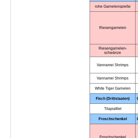
rohe Garnelenspieße
Riesengarnelen
Riesengarnelen-
schwänze
Vannamei Shrimps
Vannamei Shrimps
White Tiger Garnelen
Fisch (Drittstaaten)
Tilapiafilet
Froschschenkel
Froschschenkel