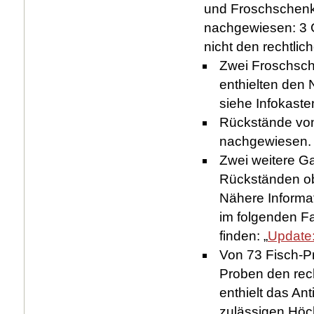
und Froschschenke
nachgewiesen: 3 
nicht den rechtli
Zwei Froschsch
enthielten den 
siehe Infokaste
Rückstände von
nachgewiesen.
Zwei weitere Ga
Rückständen ob
Nähere Informat
im folgenden F
finden: „
Update:
Von 73 Fisch-Pr
Proben den rech
enthielt das Ant
zulässigen Hö