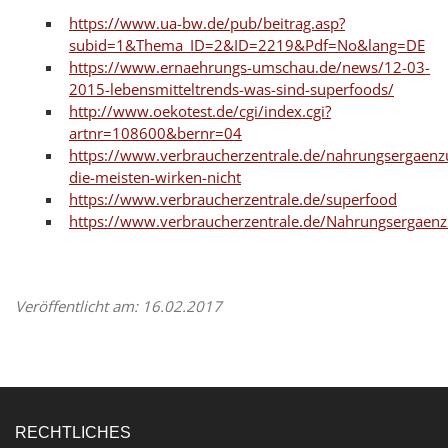
https://www.ua-bw.de/pub/beitrag.asp?
subid=1&Thema_ID=2&ID=2219&Pdf=No&lang=DE
https://www.ernaehrungs-umschau.de/news/12-03-
2015-lebensmitteltrends-was-sind-superfoods/
http://www.oekotest.de/cgi/index.cgi?
artnr=108600&bernr=04
https://www.verbraucherzentrale.de/nahrungsergaenz
die-meisten-wirken-nicht
https://www.verbraucherzentrale.de/superfood
https://www.verbraucherzentrale.de/Nahrungsergaen
Veröffentlicht am: 16.02.2017
RECHTLICHES