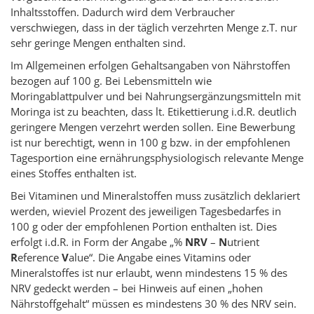
Inhaltsstoffen. Dadurch wird dem Verbraucher
verschwiegen, dass in der täglich verzehrten Menge z.T. nur
sehr geringe Mengen enthalten sind.
Im Allgemeinen erfolgen Gehaltsangaben von Nährstoffen
bezogen auf 100 g. Bei Lebensmitteln wie
Moringablattpulver und bei Nahrungsergänzungsmitteln mit
Moringa ist zu beachten, dass lt. Etikettierung i.d.R. deutlich
geringere Mengen verzehrt werden sollen. Eine Bewerbung
ist nur berechtigt, wenn in 100 g bzw. in der empfohlenen
Tagesportion eine ernährungsphysiologisch relevante Menge
eines Stoffes enthalten ist.
Bei Vitaminen und Mineralstoffen muss zusätzlich deklariert
werden, wieviel Prozent des jeweiligen Tagesbedarfes in
100 g oder der empfohlenen Portion enthalten ist. Dies
erfolgt i.d.R. in Form der Angabe „%
NRV
–
N
utrient
R
eference
V
alue“. Die Angabe eines Vitamins oder
Mineralstoffes ist nur erlaubt, wenn mindestens 15 % des
NRV gedeckt werden – bei Hinweis auf einen „hohen
Nährstoffgehalt“ müssen es mindestens 30 % des NRV sein.