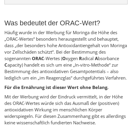
Was bedeutet der ORAC-Wert?
Häufig wurde in der Werbung für Moringa die Höhe des
„ORAC-Wertes“ besonders herausgestellt und behauptet,
dass „der besonders hohe Antioxidantiengehalt von Moringa
vor Zellschäden schützt“. Bei der Bestimmung des
sogenannten
ORAC
-Wertes (
O
xygen
R
adical
A
bsorbance
C
apacity) handelt es sich um eine „In-vitro-Methode“ zur
Bestimmung des antioxidativen Gesamtpotentials – also
lediglich um ein „im Reagenzglas“ durchgeführtes Verfahren.
Für die Ernährung ist dieser Wert ohne Belang.
Mit der Werbung wird der Eindruck vermittelt, in der Höhe
des ORAC-Wertes würde sich das Ausmaß der (positiven)
antioxidativen Wirkung im menschlichen Körper
widerspiegeln. Für diesen Zusammenhang gibt es allerdings
keine wissenschaftlich fundierten Nachweise.