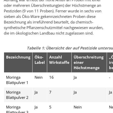
oder mehreren Überschreitung(en) der Höchstmenge an
Pestiziden (9 von 11 Proben). Ferner wurde in sechs von
sieben als Öko-Ware gekennzeichneten Proben diese
Bezeichnung als irreführend beurteilt, da chemisch-
synthetische Pflanzenschutzmittel nachgewiesen wurden,
die im ökologischen Landbau nicht zugelassen sind.
Tabelle 1: Übersicht der auf Pestizide unter
Bezeichnung
Öko-
Anzahl
Überschreitung
„Ö
Label
Wirkstoffe
einer
i
Höchstmenge
b
Moringa
Nein
16
Ja
-
Blattpulver 1
Moringa
Ja
7
Ja
Ja
Blattpulver 2
Moringa
Ja
5
Nein
Ne
Blattpulver 3