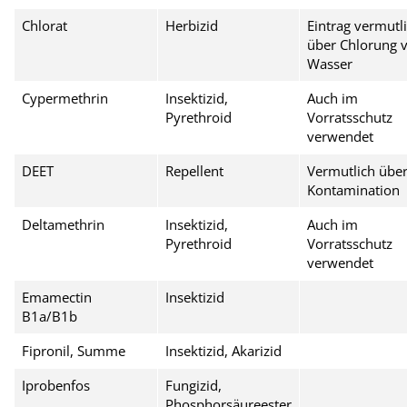
Chlorat
Herbizid
Eintrag vermutl
über Chlorung 
Wasser
Cypermethrin
Insektizid,
Auch im
Pyrethroid
Vorratsschutz
verwendet
DEET
Repellent
Vermutlich übe
Kontamination
Deltamethrin
Insektizid,
Auch im
Pyrethroid
Vorratsschutz
verwendet
Emamectin
Insektizid
B1a/B1b
Fipronil, Summe
Insektizid, Akarizid
Iprobenfos
Fungizid,
Phosphorsäureester