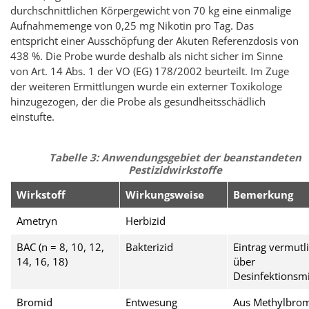
durchschnittlichen Körpergewicht von 70 kg eine einmalige
Aufnahmemenge von 0,25 mg Nikotin pro Tag. Das
entspricht einer Ausschöpfung der Akuten Referenzdosis von
438 %. Die Probe wurde deshalb als nicht sicher im Sinne
von Art. 14 Abs. 1 der VO (EG) 178/2002 beurteilt. Im Zuge
der weiteren Ermittlungen wurde ein externer Toxikologe
hinzugezogen, der die Probe als gesundheitsschädlich
einstufte.
Tabelle 3: Anwendungsgebiet der beanstandeten
Pestizidwirkstoffe
Wirkstoff
Wirkungsweise
Bemerkung
Ametryn
Herbizid
BAC (n = 8, 10, 12,
Bakterizid
Eintrag vermutl
14, 16, 18)
über
Desinfektionsmi
Bromid
Entwesung
Aus Methylbro