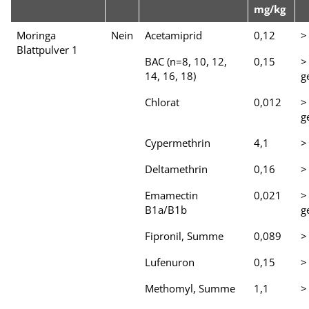
mg/kg
Moringa
Nein
Acetamiprid
0,12
>
Blattpulver 1
BAC (n=8, 10, 12,
0,15
>
14, 16, 18)
g
Chlorat
0,012
>
g
Cypermethrin
4,1
>
Deltamethrin
0,16
>
Emamectin
0,021
>
B1a/B1b
g
Fipronil, Summe
0,089
>
Lufenuron
0,15
>
Methomyl, Summe
1,1
>