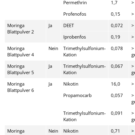
Permethrin
1,7
>
Profenofos
0,15
>
Moringa
Ja
DEET
0,072
>
Blattpulver 2
Iprobenfos
0,19
>
Moringa
Nein
Trimethylsulfonium-
0,078
>
Blattpulver 4
Kation
g
Moringa
Ja
Trimethylsulfonium-
0,067
>
Blattpulver 5
Kation
g
Moringa
Ja
Nikotin
16,0
>
Blattpulver 6
Propamocarb
0,057
>
g
Trimethylsulfonium-
0,091
>
Kation
g
Moringa
Nein
Nikotin
0,71
>