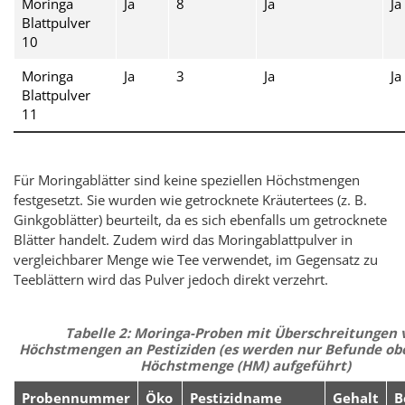
Moringa
Ja
8
Ja
Ja
Blattpulver
10
Moringa
Ja
3
Ja
Ja
Blattpulver
11
Für Moringablätter sind keine speziellen Höchstmengen
festgesetzt. Sie wurden wie getrocknete Kräutertees (z. B.
Ginkgoblätter) beurteilt, da es sich ebenfalls um getrocknete
Blätter handelt. Zudem wird das Moringablattpulver in
vergleichbarer Menge wie Tee verwendet, im Gegensatz zu
Teeblättern wird das Pulver jedoch direkt verzehrt.
Tabelle 2: Moringa-Proben mit Überschreitungen 
Höchstmengen an Pestiziden (es werden nur Befunde ob
Höchstmenge (HM) aufgeführt)
Probennummer
Öko
Pestizidname
Gehalt
B