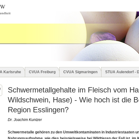
BW
undheit
A Karlsruhe
CVUA Freiburg
CVUA Sigmaringen
STUA Aulendorf - 
Schwermetallgehalte im Fleisch vom Haa
Wildschwein, Hase) - Wie hoch ist die B
Region Esslingen?
Dr. Joachim Kuntzer
Schwermetalle gehören zu den Umweltkontaminaten in Industriestaaten und
Nahrungsaufnahme, wie dies beispielsweise bei Wildtieren der Fall ist, im 