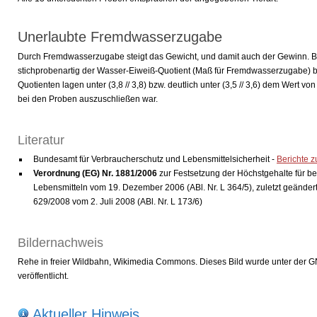
Unerlaubte Fremdwasserzugabe
Durch Fremdwasserzugabe steigt das Gewicht, und damit auch der Gewinn. B
stichprobenartig der Wasser-Eiweiß-Quotient (Maß für Fremdwasserzugabe) 
Quotienten lagen unter (3,8 // 3,8) bzw. deutlich unter (3,5 // 3,6) dem Wert 
bei den Proben auszuschließen war.
Literatur
Bundesamt für Verbraucherschutz und Lebensmittelsicherheit -
Berichte z
Verordnung (EG) Nr. 1881/2006
zur Festsetzung der Höchstgehalte für b
Lebensmitteln vom 19. Dezember 2006 (ABl. Nr. L 364/5), zuletzt geänder
629/2008 vom 2. Juli 2008 (ABl. Nr. L 173/6)
Bildernachweis
Rehe in freier Wildbahn, Wikimedia Commons. Dieses Bild wurde unter der G
veröffentlicht.
Aktueller Hinweis