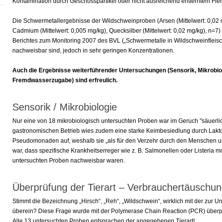
Kontamination durch Geschosspartikel oder nicht ausreichend entferntem Fle
Die Schwermetallergebnisse der Wildschweinproben (Arsen (Mittelwert: 0,02 mg
Cadmium (Mittelwert: 0,005 mg/kg), Quecksilber (Mittelwert: 0,02 mg/kg), n=
Berichtes zum Monitoring 2007 des BVL („Schwermetalle in Wildschweinfleis
nachweisbar sind, jedoch in sehr geringen Konzentrationen.
Auch die Ergebnisse weiterführender Untersuchungen (Sensorik, Mikrobio
Fremdwasserzugabe) sind erfreulich.
Sensorik / Mikrobiologie
Nur eine von 18 mikrobiologisch untersuchten Proben war im Geruch "säuerlic
gastronomischen Betrieb wies zudem eine starke Keimbesiedlung durch Lakto
Pseudomonaden auf, weshalb sie „als für den Verzehr durch den Menschen ung
war, dass spezifische Krankheitserreger wie z. B. Salmonellen oder Listeria 
untersuchten Proben nachweisbar waren.
Überprüfung der Tierart – Verbrauchertäuschu
Stimmt die Bezeichnung „Hirsch“, „Reh“, „Wildschwein“, wirklich mit der zur 
überein? Diese Frage wurde mit der Polymerase Chain Reaction (PCR) überpr
Alle 13 untersuchten Proben entsprachen der angegebenen Tierart!