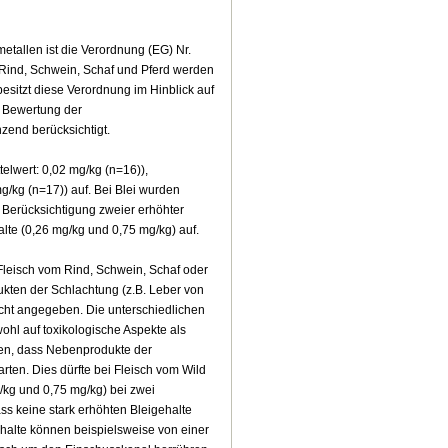
allen ist die Verordnung (EG) Nr.
Rind, Schwein, Schaf und Pferd werden
besitzt diese Verordnung im Hinblick auf
r Bewertung der
zend berücksichtigt.
telwert: 0,02 mg/kg (n=16)),
g/kg (n=17)) auf. Bei Blei wurden
e Berücksichtigung zweier erhöhter
alte (0,26 mg/kg und 0,75 mg/kg) auf.
 Fleisch vom Rind, Schwein, Schaf oder
ukten der Schlachtung (z.B. Leber von
icht angegeben. Die unterschiedlichen
ohl auf toxikologische Aspekte als
en, dass Nebenprodukte der
rten. Dies dürfte bei Fleisch vom Wild
g/kg und 0,75 mg/kg) bei zwei
ss keine stark erhöhten Bleigehalte
ehalte können beispielsweise von einer