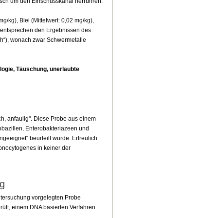
isch um den Einschusskanal herrühren.
/kg), Blei (Mittelwert: 0,02 mg/kg),
7) entsprechen den Ergebnissen des
ch“), wonach zwar Schwermetalle
logie, Täuschung, unerlaubte
h, anfaulig". Diese Probe aus einem
bazillen, Enterobakteriazeen und
eeignet“ beurteilt wurde. Erfreulich
monocytogenes in keiner der
ng
Untersuchung vorgelegten Probe
üft, einem DNA basierten Verfahren.