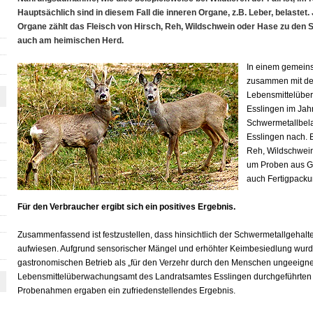
Hauptsächlich sind in diesem Fall die inneren Organe, z.B. Leber, belastet.
Organe zählt das Fleisch von Hirsch, Reh, Wildschwein oder Hase zu den S
auch am heimischen Herd.
In einem gemeins
zusammen mit de
Lebensmittelübe
Esslingen im Jah
Schwermetallbela
Esslingen nach. B
Reh, Wildschwein
um Proben aus Gas
auch Fertigpacku
Für den Verbraucher ergibt sich ein positives Ergebnis.
Zusammenfassend ist festzustellen, dass hinsichtlich der Schwermetallgehalte
aufwiesen. Aufgrund sensorischer Mängel und erhöhter Keimbesiedlung wur
gastronomischen Betrieb als „für den Verzehr durch den Menschen ungeeignet“
Lebensmittelüberwachungsamt des Landratsamtes Esslingen durchgeführten 
Probenahmen ergaben ein zufriedenstellendes Ergebnis.