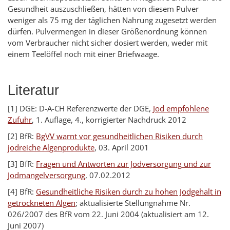
Gesundheit auszuschließen, hätten von diesem Pulver
weniger als 75 mg der täglichen Nahrung zugesetzt werden
dürfen. Pulvermengen in dieser Größenordnung können
vom Verbraucher nicht sicher dosiert werden, weder mit
einem Teelöffel noch mit einer Briefwaage.
Literatur
[1] DGE: D-A-CH Referenzwerte der DGE,
Jod empfohlene
Zufuhr
, 1. Auflage, 4., korrigierter Nachdruck 2012
[2] BfR:
BgVV warnt vor gesundheitlichen Risiken durch
jodreiche Algenprodukte
, 03. April 2001
[3] BfR:
Fragen und Antworten zur Jodversorgung und zur
Jodmangelversorgung
, 07.02.2012
[4] BfR:
Gesundheitliche Risiken durch zu hohen Jodgehalt in
getrockneten Algen
; aktualisierte Stellungnahme Nr.
026/2007 des BfR vom 22. Juni 2004 (aktualisiert am 12.
Juni 2007)