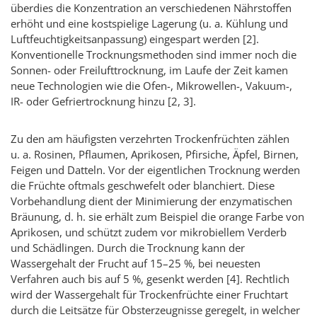
überdies die Konzentration an verschiedenen Nährstoffen
erhöht und eine kostspielige Lagerung (u. a. Kühlung und
Luftfeuchtigkeitsanpassung) eingespart werden
[2]
.
Konventionelle Trocknungsmethoden sind immer noch die
Sonnen- oder Freilufttrocknung, im Laufe der Zeit kamen
neue Technologien wie die Ofen-, Mikrowellen-, Vakuum-,
IR- oder Gefriertrocknung hinzu
[2, 3]
.
Zu den am häufigsten verzehrten Trockenfrüchten zählen
u. a. Rosinen, Pflaumen, Aprikosen, Pfirsiche, Äpfel, Birnen,
Feigen und Datteln. Vor der eigentlichen Trocknung werden
die Früchte oftmals geschwefelt oder blanchiert. Diese
Vorbehandlung dient der Minimierung der enzymatischen
Bräunung, d. h. sie erhält zum Beispiel die orange Farbe von
Aprikosen, und schützt zudem vor mikrobiellem Verderb
und Schädlingen. Durch die Trocknung kann der
Wassergehalt der Frucht auf 15–25 %, bei neuesten
Verfahren auch bis auf 5 %, gesenkt werden
[4]
. Rechtlich
wird der Wassergehalt für Trockenfrüchte einer Fruchtart
durch die Leitsätze für Obsterzeugnisse geregelt, in welcher