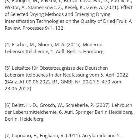
[3]
Radojčin
, M., Pavkov, I., Bursać
Kovačević
, D., Putnik, P.,
Wiktor, A.,
Stamenković
, Z.,
Kešelj
, K.,
Gere
, A. (2021).
Effect
of Selected Drying Methods and Emerging Drying
Intensification Technologies on the Quality of Dried Fruit: A
Review. Processes
9/1, 132.
[4]
Fischer, M., Glomb, M. A. (2015). Moderne
Lebensmittelchemie, 1. Aufl. Behr´s, Hamburg.
[5]
Leitsätze für Obsterzeugnisse des Deutschen
Lebensmittelbuches in der Neufassung vom 5. April 2022
(BAnz. AT 09.06.2022 B1, GMBl. Nr. 20-21 S. 470 vom
23.06.2022).
[6]
Belitz, H.-D., Grosch, W., Schieberle, P. (2007). Lehrbuch
der Lebensmittelchemie, 6. Aufl. Springer Berlin Heidelberg,
Berlin, Heidelberg.
[7]
Capuano
, E.,
Fogliano
, V. (2011). Acrylamide and 5-