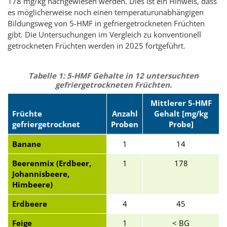
178 mg/kg nachgewiesen werden. Dies ist ein Hinweis, dass
es möglicherweise noch einen temperaturunabhängigen
Bildungsweg von 5-HMF in gefriergetrockneten Früchten
gibt. Die Untersuchungen im Vergleich zu konventionell
getrockneten Früchten werden in 2025 fortgeführt.
Tabelle 1: 5-HMF Gehalte in 12 untersuchten
gefriergetrockneten Früchten.
Mittlerer 5-HMF
Früchte
Anzahl
Gehalt
[mg/kg
gefriergetrocknet
Proben
Probe]
Banane
1
14
Beerenmix (Erdbeer,
1
178
Johannisbeere,
Himbeere)
Erdbeere
4
45
Feige
1
< BG