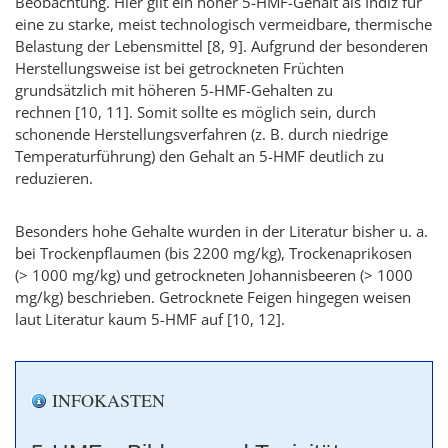
Beobachtung. Hier gilt ein hoher 5-HMF-Gehalt als Indiz für
eine zu starke, meist technologisch vermeidbare, thermische
Belastung der Lebensmittel
[8, 9]
. Aufgrund der besonderen
Herstellungsweise ist bei getrockneten Früchten
grundsätzlich mit höheren 5-HMF-Gehalten zu
rechnen
[10, 11]
. Somit sollte es möglich sein, durch
schonende Herstellungsverfahren (z. B. durch niedrige
Temperaturführung) den Gehalt an 5-HMF deutlich zu
reduzieren.
Besonders hohe Gehalte wurden in der Literatur bisher u. a.
bei Trockenpflaumen (bis 2200 mg/kg), Trockenaprikosen
(> 1000 mg/kg) und getrockneten Johannisbeeren (> 1000
mg/kg) beschrieben. Getrocknete Feigen hingegen weisen
laut Literatur kaum 5-HMF auf
[10, 12]
.
INFOKASTEN