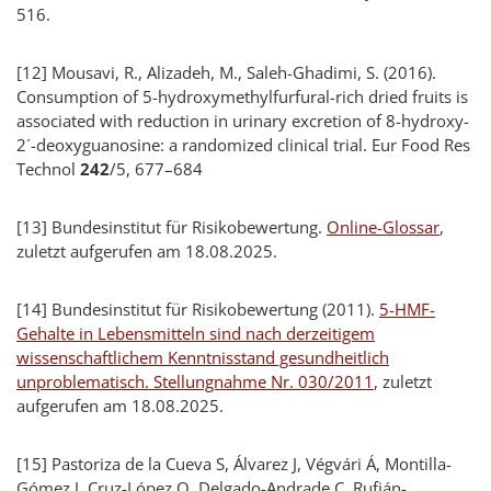
516.
[12] Mousavi, R., Alizadeh, M., Saleh-Ghadimi, S. (2016).
Consumption of 5-hydroxymethylfurfural-rich dried fruits is
associated with reduction in urinary excretion of 8-hydroxy-
2´-deoxyguanosine: a randomized clinical trial. Eur Food Res
Technol
242
/5, 677–684
[13]
Bundesinstitut für Risikobewertung.
Online-Glossar
,
zuletzt aufgerufen am 18.08.2025.
[14]
Bundesinstitut für Risikobewertung (2011).
5-HMF-
Gehalte in Lebensmitteln sind nach derzeitigem
wissenschaftlichem Kenntnisstand gesundheitlich
unproblematisch. Stellungnahme Nr. 030/2011
, zuletzt
aufgerufen am 18.08.2025.
[15]
Pastoriza de la Cueva S, Álvarez J, Végvári Á, Montilla-
Gómez J, Cruz-López O, Delgado-Andrade C, Rufián-