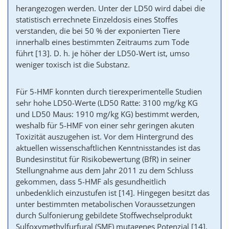
herangezogen werden. Unter der LD50 wird dabei die
statistisch errechnete Einzeldosis eines Stoffes
verstanden, die bei 50 % der exponierten Tiere
innerhalb eines bestimmten Zeitraums zum Tode
führt
[13]
. D. h. je höher der LD50-Wert ist, umso
weniger toxisch ist die Substanz.
Für 5-HMF konnten durch tierexperimentelle Studien
sehr hohe LD50-Werte (LD50 Ratte: 3100 mg/kg KG
und LD50 Maus: 1910 mg/kg KG) bestimmt werden,
weshalb für 5-HMF von einer sehr geringen akuten
Toxizität auszugehen ist. Vor dem Hintergrund des
aktuellen wissenschaftlichen Kenntnisstandes ist das
Bundesinstitut für Risikobewertung (BfR) in seiner
Stellungnahme aus dem Jahr 2011 zu dem Schluss
gekommen, dass 5-HMF als gesundheitlich
unbedenklich einzustufen ist
[14]
. Hingegen besitzt das
unter bestimmten metabolischen Voraussetzungen
durch Sulfonierung gebildete Stoffwechselprodukt
Sulfoxymethylfurfural (SMF) mutagenes Potenzial
[14]
.