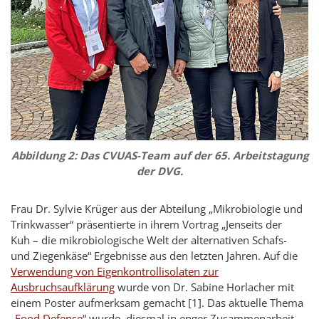
Abbildung 2: Das CVUAS-Team auf der 65. Arbeitstagung
der DVG.
Frau Dr. Sylvie Krüger aus der Abteilung „Mikrobiologie und
Trinkwasser“ präsentierte in ihrem Vortrag „Jenseits der
Kuh – die mikrobiologische Welt der alternativen Schafs-
und Ziegenkäse“ Ergebnisse aus den letzten Jahren. Auf die
Verwendung von Eigenkontrollisolaten zur
Ausbruchsaufklärung
wurde von Dr. Sabine Horlacher mit
einem Poster aufmerksam gemacht [1]. Das aktuelle Thema
„
Food Defense
“ wurde, diesmal in enger Zusammenarbeit