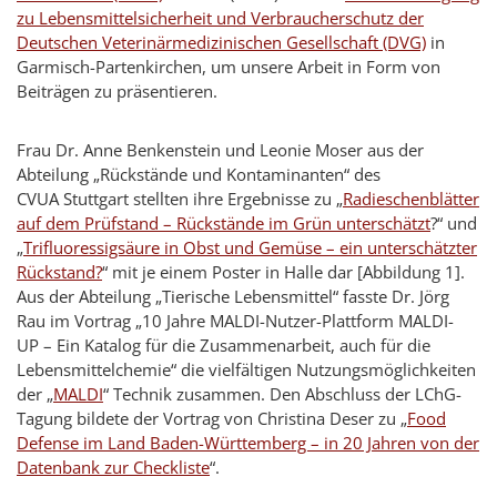
zu Lebensmittelsicherheit und Verbraucherschutz der
Deutschen Veterinärmedizinischen Gesellschaft (DVG)
in
Garmisch-Partenkirchen, um unsere Arbeit in Form von
Beiträgen zu präsentieren.
Frau Dr. Anne Benkenstein und Leonie Moser aus der
Abteilung „Rückstände und Kontaminanten“ des
CVUA Stuttgart stellten ihre Ergebnisse zu „
Radieschenblätter
auf dem Prüfstand – Rückstände im Grün unterschätzt
?“ und
„
Trifluoressigsäure in Obst und Gemüse – ein unterschätzter
Rückstand?
“ mit je einem Poster in Halle dar [Abbildung 1].
Aus der Abteilung „Tierische Lebensmittel“ fasste Dr. Jörg
Rau im Vortrag „10 Jahre MALDI-Nutzer-Plattform MALDI-
UP – Ein Katalog für die Zusammenarbeit, auch für die
Lebensmittelchemie“ die vielfältigen Nutzungsmöglichkeiten
der „
MALDI
“ Technik zusammen. Den Abschluss der LChG-
Tagung bildete der Vortrag von Christina Deser zu „
Food
Defense
im Land Baden-Württemberg – in 20 Jahren von der
Datenbank zur Checkliste
“.