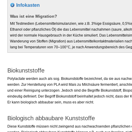
Infokasten
Was ist eine Migration?
Mit Testmedien (Lebensmittelsimulanzien, wie z.B. 3%ige Essigsäure, 0,5%
Ethanol oder pflanzliches Öl) die das Lebensmittel nachahmen (saure, alkoho
wird der normale Hausgebrauch in der Küche simuliert. Das Lebensmittelsim
Wanderung von Stoffen (Migration) aus Lebensmittelkontaktmaterialien nach.
lang bei Temperaturen von 70–100°C, je nach Anwendungsbereich des Ge
Biokunststoffe
Polylactate werden auch als sog. Biokunststoffe bezeichnet, da sie aus nach
werden. Zur Herstellung von PLA wird Mais zu Milchsäure fermentiert, anschl
und einer Reinigung unterzogen. Jedoch sind die Begriffe Biokunststoff, Biopo
eindeutig definiert. Der Begriff Biokunststoff beinhaltet jedoch nicht, dass der
Er kann biologisch abbaubar sein, muss es aber nicht.
Biologisch abbaubare Kunststoffe
Diese Kunststoffe müssen nicht zwingend aus nachwachsenden pflanzlichen od