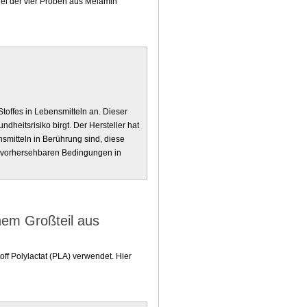
drei der vier Proben aus Melamin
toffes in Lebensmitteln an. Dieser
dheitsrisiko birgt. Der Hersteller hat
smitteln in Berührung sind, diese
n vorhersehbaren Bedingungen in
nem Großteil aus
ff Polylactat (PLA) verwendet. Hier