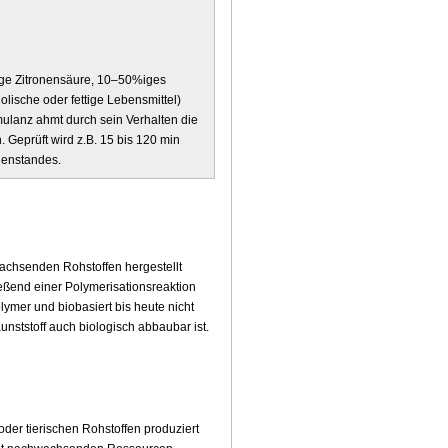
ige Zitronensäure, 10–50%iges
lische oder fettige Lebensmittel)
ulanz ahmt durch sein Verhalten die
 Geprüft wird z.B. 15 bis 120 min
genstandes.
wachsenden Rohstoffen hergestellt
ießend einer Polymerisationsreaktion
lymer und biobasiert bis heute nicht
 Kunststoff auch biologisch abbaubar ist.
er tierischen Rohstoffen produziert