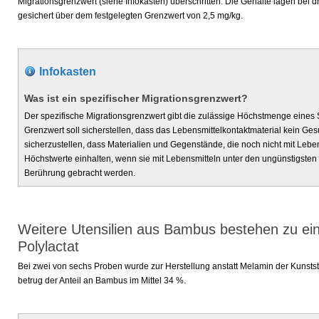
Migrationsgrenzwert (siehe Infokasten) überschritten. Die Gehalte lagen bei 
gesichert über dem festgelegten Grenzwert von 2,5 mg/kg.
Infokasten
Was ist ein spezifischer Migrationsgrenzwert?
Der spezifische Migrationsgrenzwert gibt die zulässige Höchstmenge eines S
Grenzwert soll sicherstellen, dass das Lebensmittelkontaktmaterial kein Gesun
sicherzustellen, dass Materialien und Gegenstände, die noch nicht mit Leben
Höchstwerte einhalten, wenn sie mit Lebensmitteln unter den ungünstigste
Berührung gebracht werden.
Weitere Utensilien aus Bambus bestehen zu ei
Polylactat
Bei zwei von sechs Proben wurde zur Herstellung anstatt Melamin der Kunststo
betrug der Anteil an Bambus im Mittel 34 %.