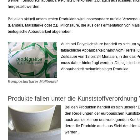
werden. Biologisch abbaubare Kunststoffe können z.B. auch aus fossilen, n
hergestellt werden.
Bei allen aktuell untersuchten Produkten wird insbesondere auf die Verwen
(Bambus, Maisstärke oder z.B. Milchsäure, die aus der Fermentation von Mai
biologische Abbaubarkeit abgehoben.
Auch bei Polymilchsäure handelt es sich um sy
tatsächliche Abbaubarkeit hängt vom Herstel
Zeitdauer von 12 bis 24 Monaten, in der das Pr
muss daher hinterfragt werden. Dies gilt insbe
Abbaubarkeit melaminhaltiger Produkte.
Kompostierbarer Müllbeutel
Produkte fallen unter die Kunststoffverordnung
Bei den Produkten handelt es sich unserer 
den Regelungen der europäischen Kunststof
auch aus einzelnen uns vorliegenden Konfo
derer die Produkte auch aus Sicht des Herste
werden.