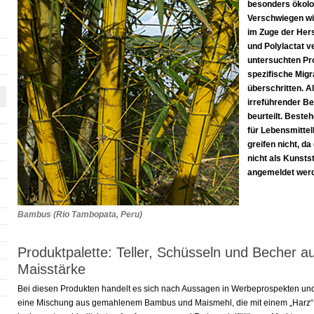
besonders ökolo
Verschwiegen wi
im Zuge der Hers
und Polylactat v
untersuchten Pr
spezifische Migr
überschritten. A
irreführender Be
beurteilt. Beste
für Lebensmitte
greifen nicht, da
nicht als Kunsts
angemeldet wer
Bambus (Rio Tambopata, Peru)
Produktpalette: Teller, Schüsseln und Becher 
Maisstärke
Bei diesen Produkten handelt es sich nach Aussagen in Werbeprospekten un
eine Mischung aus gemahlenem Bambus und Maismehl, die mit einem „Harz“ 