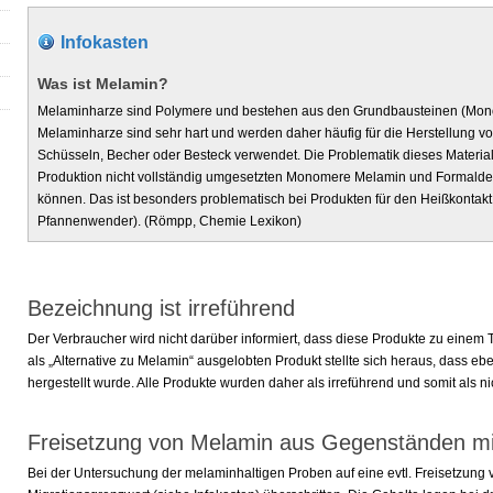
Infokasten
Was ist Melamin?
Melaminharze sind Polymere und bestehen aus den Grundbausteinen (Mo
Melaminharze sind sehr hart und werden daher häufig für die Herstellung vo
Schüsseln, Becher oder Besteck verwendet. Die Problematik dieses Materials
Produktion nicht vollständig umgesetzten Monomere Melamin und Formalde
können. Das ist besonders problematisch bei Produkten für den Heißkontak
Pfannenwender). (Römpp, Chemie Lexikon)
Bezeichnung ist irreführend
Der Verbraucher wird nicht darüber informiert, dass diese Produkte zu einem T
als „Alternative zu Melamin“ ausgelobten Produkt stellte sich heraus, dass e
hergestellt wurde. Alle Produkte wurden daher als irreführend und somit als nic
Freisetzung von Melamin aus Gegenständen mi
Bei der Untersuchung der melaminhaltigen Proben auf eine evtl. Freisetzung