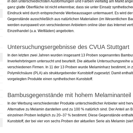
in den unterschiedlichsten Ausformungen und Farben vielfältig am Markt angeb
ganz glatte Oberfläche ist nicht erkennbar, dass sie unter Einsatz synthetische
Eindruck wird durch entsprechende Werbeaussagen untermauert. Es wird der 
Gegenstände ausschließlich aus natürlichen Materialien (im Wesentlichen Ba
werden europaweit von verschiedenen Anbietern online über das Internet vert
Einzelhandel (u.a. Weltläden) angeboten.
Untersuchungsergebnisse des CVUA Stuttgart
In den letzten zwei Jahren wurden insgesamt 13 Proben sogenanntes Bambu
Inverkehrbringern untersucht und beurteilt. Die aktuelle Untersuchungsreihe 
verschiedenen Firmen. In 11 der 13 Proben wurde Melaminharz bestimmt, in 
Polymilchsäure (PLA) als strukturgebender Kunststoff zugesetzt. Damit entha
vorgelegten Produkte einen synthetischen Kunststoff.
Bambusgegenstände mit hohem Melaminanteil
In der Werbung verschiedenster Produkte unterschiedlicher Anbieter wird her
Alternative zu Melamin darstellen und zu 100 % natürlich sind. Der Anteil a
einzelnen Proben lediglich zu 20–37 % bestimmt. Diese Gegenstände enthalt
Kunststoff, der bei vier von sechs Proben der aktuellen Serie als Melamin (sieh