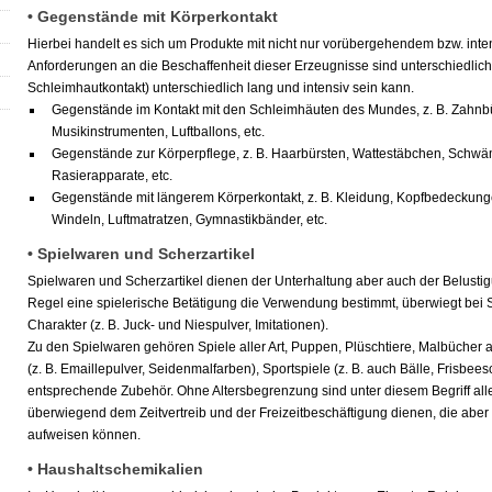
• Gegenstände mit Körperkontakt
Hierbei handelt es sich um Produkte mit nicht nur vorübergehendem bzw. inte
Anforderungen an die Beschaffenheit dieser Erzeugnisse sind unterschiedlich,
Schleimhautkontakt) unterschiedlich lang und intensiv sein kann.
Gegenstände im Kontakt mit den Schleimhäuten des Mundes, z. B. Zahnbü
Musikinstrumenten, Luftballons, etc.
Gegenstände zur Körperpflege, z. B. Haarbürsten, Wattestäbchen, Schw
Rasierapparate, etc.
Gegenstände mit längerem Körperkontakt, z. B. Kleidung, Kopfbedeckun
Windeln, Luftmatratzen, Gymnastikbänder, etc.
• Spielwaren und Scherzartikel
Spielwaren und Scherzartikel dienen der Unterhaltung aber auch der Belusti
Regel eine spielerische Betätigung die Verwendung bestimmt, überwiegt bei S
Charakter (z. B. Juck- und Niespulver, Imitationen).
Zu den Spielwaren gehören Spiele aller Art, Puppen, Plüschtiere, Malbücher
(z. B. Emaillepulver, Seidenmalfarben), Sportspiele (z. B. auch Bälle, Frisbe
entsprechende Zubehör. Ohne Altersbegrenzung sind unter diesem Begriff all
überwiegend dem Zeitvertreib und der Freizeitbeschäftigung dienen, die abe
aufweisen können.
• Haushaltschemikalien