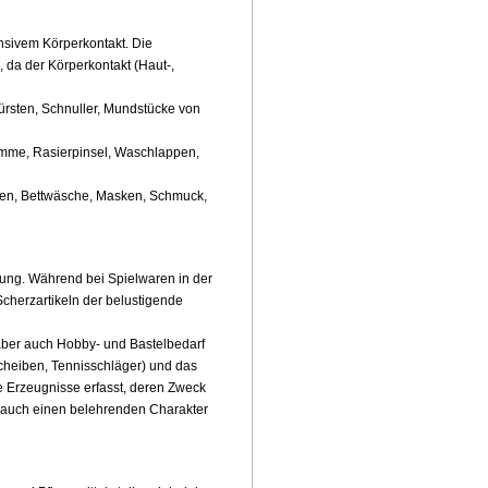
nsivem Körperkontakt. Die
 da der Körperkontakt (Haut-,
rsten, Schnuller, Mundstücke von
ämme, Rasierpinsel, Waschlappen,
gen, Bettwäsche, Masken, Schmuck,
gung. Während bei Spielwaren in der
cherzartikeln der belustigende
 aber auch Hobby- und Bastelbedarf
escheiben, Tennisschläger) und das
e Erzeugnisse erfasst, deren Zweck
r auch einen belehrenden Charakter