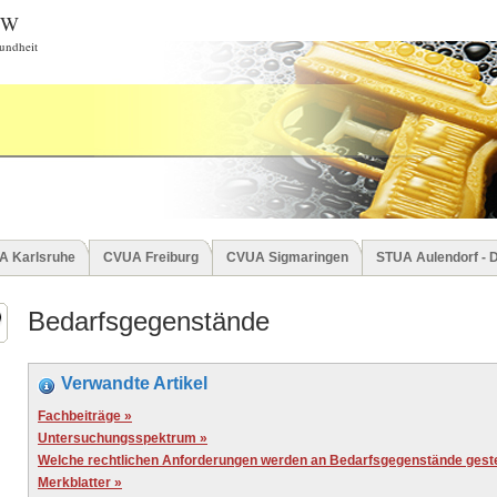
BW
undheit
A Karlsruhe
CVUA Freiburg
CVUA Sigmaringen
STUA Aulendorf - 
Bedarfsgegenstände
Verwandte Artikel
Fachbeiträge »
Untersuchungsspektrum »
Welche rechtlichen Anforderungen werden an Bedarfsgegenstände gestel
Merkblatter »