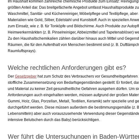
Im Haushalt kommen zahlreiche chemische Produkte zum Einsatz: Reinigungs-
größten Anteil dar. Das breitgefächerte Angebot umfasst Haushaltsprodukte z
Waschmittel, Sanitär- und Küchenreiniger, Möbelpflege und Textilpflege, aber
Materialien wie Gold, Silber, Edelstahl und Kunststoff. Auch in speziellen 
zum Einsatz, wie z. B. für Tonköpfe und Bildschirme. Auch Produkte zur Auto
Heimwerkermärkten (z. B. Pinselreiniger, Abbeizmittel und Tapetenablöser) w
Zu den Haushaltschemikalien zählen darüber hinaus auch Mittel und Gegens
Räumen, die für den Aufenthalt von Menschen bestimmt sind (z. B. Duftlämp
Raumluftsprays).
Welche rechtlichen Anforderungen gibt es?
Der
Gesetzgeber
hat zum Schutz des Verbrauchers vor Gesundheitsgefahren z
stoffliche Zusammensetzung von Bedarfsgegenständen gestellt: Er fordert, 
und Material zu keiner Zeit gesundheitliche Gefahren ausgehen dürfen. Um si
Anforderungen auch eingehalten werden, müssen aufgrund der großen Materialvi
Gummi, Holz, Glas, Porzellan, Metall, Textilien, Keramik) sehr spezielle un
durchgeführt werden. Diese müssen außerdem die bestimmungsgemäße (z. B.
Lebensmitteln) aber auch vorauszusehende Verwendung dieser Gegenstände (
intensive Belutschen durch das Baby) berücksichtigen.
Wer führt die Untersuchungen in Baden-Württ