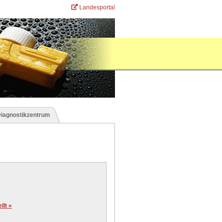
Landesportal
Diagnostikzentrum
lt »