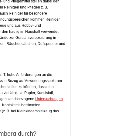
 und Pflegemittel stellen dabei den
um Reinigen und Pflegen z. B.
 auch Reiniger für besondere
Anwendungsbereichen kommen Reiniger
pflege und aus Hobby- und
erden häufig im Haushalt verwendet.
tände zur Geruchsverbesserung in
chen, Räucherstäbchen, Duftspender und
. T. hohe Anforderungen an die
dass in Bezug auf Anwendungsspektrum
cherstellen zu können, dass diese
elfalt (u. a. Papier, Kunststoff,
d gegenstandsbezogene
Untersuchungen
 Kontakt mit bestimmten
z. B. bei Kleinkinderspielzeug das
emberg durch?