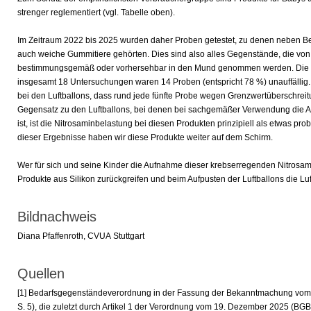
strenger reglementiert (vgl. Tabelle oben).
Im Zeitraum 2022 bis 2025 wurden daher Proben getestet, zu denen neben 
auch weiche Gummitiere gehörten. Dies sind also alles Gegenstände, die vo
bestimmungsgemäß oder vorhersehbar in den Mund genommen werden. Die 
insgesamt 18 Untersuchungen waren 14 Proben (entspricht 78 %) unauffällig.
bei den Luftballons, dass rund jede fünfte Probe wegen Grenzwertüberschrei
Gegensatz zu den Luftballons, bei denen bei sachgemäßer Verwendung die 
ist, ist die Nitrosaminbelastung bei diesen Produkten prinzipiell als etwas pr
dieser Ergebnisse haben wir diese Produkte weiter auf dem Schirm.
Wer für sich und seine Kinder die Aufnahme dieser krebserregenden Nitrosamin
Produkte aus Silikon zurückgreifen und beim Aufpusten der Luftballons die 
Bildnachweis
Diana Pfaffenroth, CVUA Stuttgart
Quellen
[1]
Bedarfsgegenständeverordnung in der Fassung der Bekanntmachung vom 
S. 5), die zuletzt durch Artikel 1 der Verordnung vom 19. Dezember 2025 (BGBl