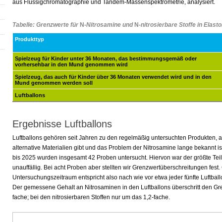
aus Flüssigchromatographie und Tandem-Massenspektrometrie, analysiert.
Tabelle: Grenzwerte für
N
-Nitrosamine und
N
-nitrosierbare Stoffe in Ela
Produkttyp
Spielzeug für Kinder unter 36 Monaten, das bestimmungsgemäß oder
vorhersehbar in den Mund genommen wird
Spielzeug, das auch für Kinder über 36 Monaten verwendet wird und in den
Mund genommen werden soll
Luftballons
Ergebnisse Luftballons
Luftballons gehören seit Jahren zu den regelmäßig untersuchten Produkten,
alternative Materialien gibt und das Problem der Nitrosamine lange bekannt ist
bis 2025 wurden insgesamt 42 Proben untersucht. Hiervon war der größte Teil
unauffällig. Bei acht Proben aber stellten wir Grenzwertüberschreitungen fest.
Untersuchungszeitraum entspricht also nach wie vor etwa jeder fünfte Luftbal
Der gemessene Gehalt an Nitrosaminen in den Luftballons überschritt den Gre
fache; bei den nitrosierbaren Stoffen nur um das 1,2-fache.