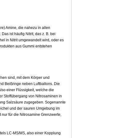
e) Amine, die nahezu in allen
as ist häufig Nitrit, das z. B. bei
hel in Nitrit umgewandelt wird, oder es
 Produkten aus Gummi entstehen
hen sind, mit dem Körper und
d Beißringe neben Luftballons. Die
so einer Flüssigkeit, welche die
ter Stoffübergang von Nitrosaminen in
lösung Salzsäure zugegeben. Sogenannte
Speichel und der sauren Umgebung im
 nur für die Nitrosamine Grenzwerte,
ittels LC-MS/MS, also einer Kopplung