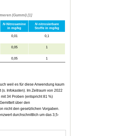
stomeren (Gummi)
[1]
N
-Nitrosamine
N
-nitrosierbare
in mg/kg
Stoffe in mg/kg
0,01
0,1
0,05
1
0,05
1
 auch weil es für diese Anwendung kaum
 (s. Infokasten). Im Zeitraum von 2022
 mit 34 Proben (entspricht 81 %)
 Gemittelt über den
lon nicht den gesetzlichen Vorgaben.
nzwert durchschnittlich um das 3,5-