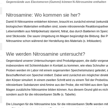
Gegenstände aus Elastomeren (Gummi) können
N
-Nitrosamine enthalten
Nitrosamine: Wo kommen sie her?
Damit
N
-Nitrosamine entstehen können, braucht es zunächst einmal (sekundär
biologischen Materialien enthalten sind, sowie nitrosierende Reaktionspartner. D
Lebensmitteln aus Nitritpökelsalz stammt, Nitrat, das durch Bakterien im Speic
sind Stickoxide. Die saure Umgebung im Magen begünstigt die Bildung. Bei
Nitrosamine schon während der Herstellung des Materials (s. Infokasten).
Wie werden Nitrosamine untersucht?
Gegenstand unserer Untersuchungen sind Produktgruppen, die dafür vorgese
insbesondere mit Schleimhäuten in Kontakt zu kommen, wie etwa Schnuller un
Proben werden im Labor mit einem sogenannten Speichelsimulanz getestet, al
Beschaffenheit von Speichel imitiert. Dabei wird zunächst ein möglicher direk
den Körper simuliert. In einem zweiten Schritt wird zu einem Teil der Probe
nitrosierbare Substanzen sind Amine aus der Probe, die mit Nitrit aus dem 
Magen zusätzliche Nitrosamine bilden können. Aus diesem Grund gibt es nicht
sondern auch für die nitrosierbaren Stoffe (s. Tabelle).
Die Lösungen für die Nitrosamine bzw. für die nitrosierbaren Stoffe werden m