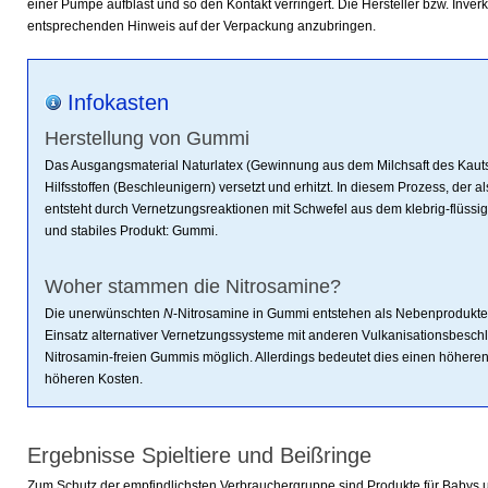
einer Pumpe aufbläst und so den Kontakt verringert. Die Hersteller bzw. Inverk
entsprechenden Hinweis auf der Verpackung anzubringen.
Infokasten
Herstellung von Gummi
Das Ausgangsmaterial Naturlatex (Gewinnung aus dem Milchsaft des Kaut
Hilfsstoffen (Beschleunigern) versetzt und erhitzt. In diesem Prozess, der a
entsteht durch Vernetzungsreaktionen mit Schwefel aus dem klebrig-flüssig
und stabiles Produkt: Gummi.
Woher stammen die Nitrosamine?
Die unerwünschten
N
-Nitrosamine in Gummi entstehen als Nebenprodukte
Einsatz alternativer Vernetzungssysteme mit anderen Vulkanisationsbeschl
Nitrosamin-freien Gummis möglich. Allerdings bedeutet dies einen höhere
höheren Kosten.
Ergebnisse Spieltiere und Beißringe
Zum Schutz der empfindlichsten Verbrauchergruppe sind Produkte für Babys 