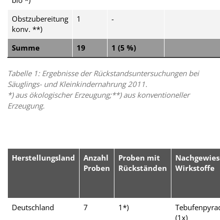
bio *)
Obstzubereitung
1
-
konv. **)
Summe
19
1 (5 %)
Tabelle 1: Ergebnisse der Rückstandsuntersuchungen bei
Säuglings- und Kleinkindernahrung 2011.
*) aus ökologischer Erzeugung;**) aus konventioneller
Erzeugung
.
Herstellungsland
Anzahl
Proben mit
Nachgewies
Proben
Rückständen
Wirkstoffe
Deutschland
7
1*)
Tebufenpyra
(1x)