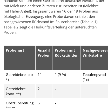
handelte sich um einen Getreidebrei deutscher Herkunft, der
mit Milch und anderen Zutaten zuzubereiten ist (Milchbrei
mit Hafer-Anteil). Insgesamt waren 16 der 19 Proben aus
ökologischer Erzeugung, eine Probe davon enthielt den
nachgewiesenen Rückstand im Spurenbereich (Tabelle 1).
Tabelle 2 zeigt die Herkunftsverteilung der untersuchten
Proben.
Probenart
Anzahl
Proben mit
Nachgewiese
Proben
Rückständen
Wirkstoffe
Getreidebrei bio
11
1 (9 %)
Tebufenpyrad
*)
(1x)
Getreidebrei
2
-
konv. **)
Obstzubereitung
5
-