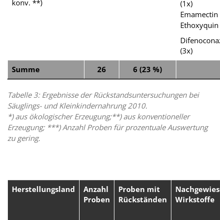
konv. **)
(1x)
Emamectin 
Ethoxyquin 
Difenocona
(3x)
Summe
26
6 (23 %)
Tabelle 3: Ergebnisse der Rückstandsuntersuchungen bei
Säuglings- und Kleinkindernahrung 2010.
*) aus ökologischer Erzeugung;**) aus konventioneller
Erzeugung; ***) Anzahl Proben für prozentuale Auswertung
zu gering
.
Herstellungsland
Anzahl
Proben mit
Nachgewies
Proben
Rückständen
Wirkstoffe