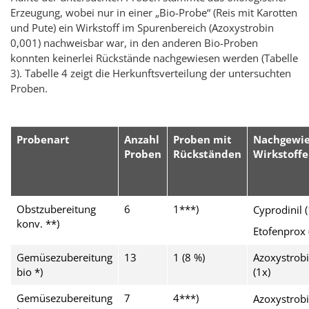
Erzeugung, wobei nur in einer „Bio-Probe“ (Reis mit Karotten
und Pute) ein Wirkstoff im Spurenbereich (Azoxystrobin
0,001) nachweisbar war, in den anderen Bio-Proben
konnten keinerlei Rückstände nachgewiesen werden (Tabelle
3). Tabelle 4 zeigt die Herkunftsverteilung der untersuchten
Proben.
Probenart
Anzahl
Proben mit
Nachgewi
Proben
Rückständen
Wirkstoffe
Obstzubereitung
6
1***)
Cyprodinil (
konv. **)
Etofenprox 
Gemüsezubereitung
13
1 (8 %)
Azoxystrob
bio *)
(1x)
Gemüsezubereitung
7
4***)
Azoxystrob