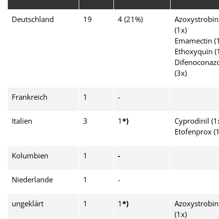
Deutschland
19
4 (21%)
Azoxystrobin
(1x)
Emamectin (1
Ethoxyquin (
Difenoconaz
(3x)
Frankreich
1
-
Italien
3
1
*)
Cyprodinil (1
Etofenprox (1
Kolumbien
1
-
Niederlande
1
-
ungeklärt
1
1
*)
Azoxystrobin
(1x)