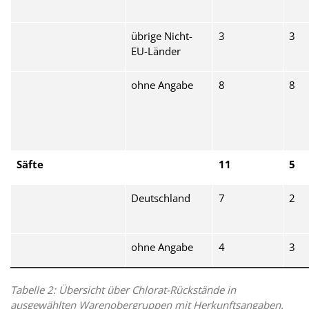
übrige Nicht-
3
3
EU-Länder
ohne Angabe
8
8
Säfte
11
5
Deutschland
7
2
ohne Angabe
4
3
Tabelle 2: Übersicht über Chlorat-Rückstände in
ausgewählten Warenobergruppen mit Herkunftsangaben.