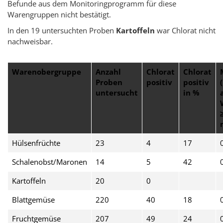
Befunde aus dem Monitoringprogramm für diese
Warengruppen nicht bestätigt.
In den 19 untersuchten Proben
Kartoffeln
war Chlorat nicht
nachweisbar.
Warenobergruppe
Anzahl
Chlorat
Chlorat
Proben
positiv
positiv
untersucht
in %
Hülsenfrüchte
23
4
17
Schalenobst/Maronen
14
5
42
Kartoffeln
20
0
Blattgemüse
220
40
18
Fruchtgemüse
207
49
24