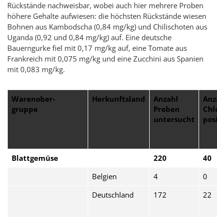
Rückstände nachweisbar, wobei auch hier mehrere Proben
höhere Gehalte aufwiesen: die höchsten Rückstände wiesen
Bohnen aus Kambodscha (0,84 mg/kg) und Chilischoten aus
Uganda (0,92 und 0,84 mg/kg) auf. Eine deutsche
Bauerngurke fiel mit 0,17 mg/kg auf, eine Tomate aus
Frankreich mit 0,075 mg/kg und eine Zucchini aus Spanien
mit 0,083 mg/kg.
Warenober-
Herkunftsland
Anzahl
Anz
gruppe
Proben
Chl
untersucht
pos
Blattgemüse
220
40
Belgien
4
0
Deutschland
172
22