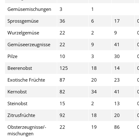
Gemüsemischungen
3
1
Sprossgemüse
36
6
17
Wurzelgemüse
22
2
9
Gemüseerzeugnisse
22
9
41
Pilze
10
3
30
Beerenobst
125
18
14
Exotische Früchte
87
20
23
Kernobst
82
34
41
Steinobst
15
2
13
Zitrusfrüchte
92
18
20
Obsterzeugnisse/-
22
19
86
mischungen