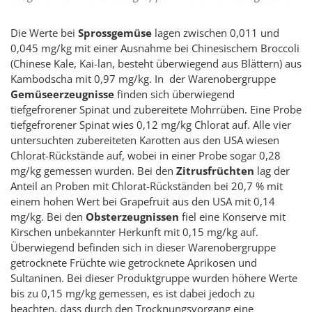
Die Werte bei
Sprossgemüse
lagen zwischen 0,011 und
0,045 mg/kg mit einer Ausnahme bei Chinesischem Broccoli
(Chinese Kale, Kai-lan, besteht überwiegend aus Blättern) aus
Kambodscha mit 0,97 mg/kg. In der Warenobergruppe
Gemüseerzeugnisse
finden sich überwiegend
tiefgefrorener Spinat und zubereitete Mohrrüben. Eine Probe
tiefgefrorener Spinat wies 0,12 mg/kg Chlorat auf. Alle vier
untersuchten zubereiteten Karotten aus den USA wiesen
Chlorat-Rückstände auf, wobei in einer Probe sogar 0,28
mg/kg gemessen wurden. Bei den
Zitrusfrüchten
lag der
Anteil an Proben mit Chlorat-Rückständen bei 20,7 % mit
einem hohen Wert bei Grapefruit aus den USA mit 0,14
mg/kg. Bei den
Obsterzeugnissen
fiel eine Konserve mit
Kirschen unbekannter Herkunft mit 0,15 mg/kg auf.
Überwiegend befinden sich in dieser Warenobergruppe
getrocknete Früchte wie getrocknete Aprikosen und
Sultaninen. Bei dieser Produktgruppe wurden höhere Werte
bis zu 0,15 mg/kg gemessen, es ist dabei jedoch zu
beachten, dass durch den Trocknungsvorgang eine