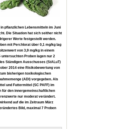
in pflanzlichen Lebensmitteln im Juni
t. Die Situation hat sich seither nicht
rigerer Werte festgestellt werden.
ben mit Perchlorat über 0,1 mg/kg lag
pitzenwert von 3,9 mg/kg in einem
5 untersuchten Proben lagen nur 2
 des Ständigen Ausschusses (StALuT)
ktober 2014 eine Risikobewertung von
 zum bisherigen toxikologischen
Aufnahmemenge (ADI) vorgegeben. Als
tel und Futtermittel (SC PAFF) im
n für den innergemeinschaftlichen
erenzwerte nur moderat verändert.
irkend auf die im Zeitraum März
verändertes Bild, maximal 7 Proben