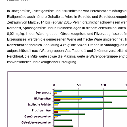
In Blattgemüse, Fruchtgemüse und Zitrusfrüchten war Perchlorat am häufigst
Blattgemüse auch höhere Gehalte aufwies. In Getreide und Getreideerzeugnis
Zeitraum von März 2014 bis Februar 2015 Perchlorat nicht nachgewiesen we
Kernobst, Sprossgemüse und in Steinobst lagen in diesem Zeitraum bei allen
0,02 mg/kg. In den Warengruppen Obsterzeugnisse und Pilzerzeugnisse befin
Erzeugnisse; werden die gemessenen Werte auf frische Ware umgerechnet, li
Konzentrationsbereich. Abbildung 4 zeigt die Anzahl Proben in Abhängigkeit 
aufgeschlüsselt nach Warengruppen. Aus Tabelle 1 und 2 können zusätzlich d
Perchlorat, die Mittelwerte sowie die Maximalwerte je Warenobergruppe ent
konventioneller und ökologischer Erzeugung.