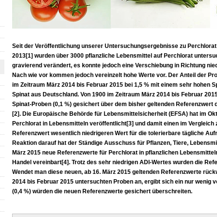
Seit der Veröffentlichung unserer Untersuchungsergebnisse zu Perchlorat 
2013[1] wurden über 3000 pflanzliche Lebensmittel auf Perchlorat untersuch
gravierend verändert, es konnte jedoch eine Verschiebung in Richtung nied
Nach wie vor kommen jedoch vereinzelt hohe Werte vor. Der Anteil der Pro
im Zeitraum März 2014 bis Februar 2015 bei 1,5 % mit einem sehr hohen S
Spinat aus Deutschland. Von 1900 im Zeitraum März 2014 bis Februar 201
Spinat-Proben (0,1 %) gesichert über dem bisher geltenden Referenzwert
[2]. Die Europäische Behörde für Lebensmittelsicherheit (EFSA) hat im O
Perchlorat in Lebensmitteln veröffentlicht[3] und damit einen im Vergleich
Referenzwert wesentlich niedrigeren Wert für die tolerierbare tägliche 
Reaktion darauf hat der Ständige Ausschuss für Pflanzen, Tiere, Lebensmit
März 2015 neue Referenzwerte für Perchlorat in pflanzlichen Lebensmittel
Handel vereinbart[4]. Trotz des sehr niedrigen ADI-Wertes wurden die Ref
Wendet man diese neuen, ab 16. März 2015 geltenden Referenzwerte rückw
2014 bis Februar 2015 untersuchten Proben an, ergibt sich ein nur wenig 
(0,4 %) würden die neuen Referenzwerte gesichert überschreiten.