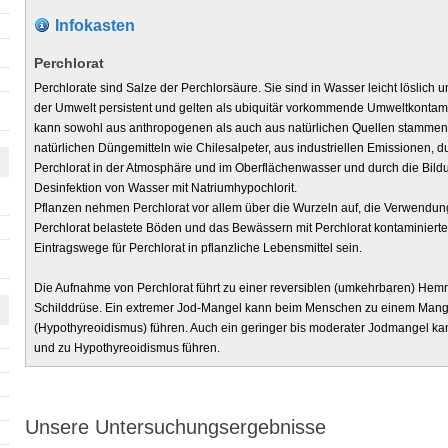
Infokasten
Perchlorat
Perchlorate sind Salze der Perchlorsäure. Sie sind in Wasser leicht löslich und
der Umwelt persistent und gelten als ubiquitär vorkommende Umweltkontam
kann sowohl aus anthropogenen als auch aus natürlichen Quellen stammen
natürlichen Düngemitteln wie Chilesalpeter, aus industriellen Emissionen, d
Perchlorat in der Atmosphäre und im Oberflächenwasser und durch die Bild
Desinfektion von Wasser mit Natriumhypochlorit.
Pflanzen nehmen Perchlorat vor allem über die Wurzeln auf, die Verwendung
Perchlorat belastete Böden und das Bewässern mit Perchlorat kontaminiert
Eintragswege für Perchlorat in pflanzliche Lebensmittel sein.
Die Aufnahme von Perchlorat führt zu einer reversiblen (umkehrbaren) H
Schilddrüse. Ein extremer Jod-Mangel kann beim Menschen zu einem Man
(Hypothyreoidismus) führen. Auch ein geringer bis moderater Jodmangel kan
und zu Hypothyreoidismus führen.
Unsere Untersuchungsergebnisse