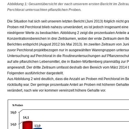
Abbildung 1: Gesamtübersicht der nach unserem ersten Bericht im Zeitra
Perchlorat untersuchten pflanzlichen Proben.
Die Situation hat sich seit unserem letzten Bericht (Juni 2013) folglich nicht g
Proben mit Perchlorat blieb nahezu unverändert, es ist jedoch insgesamt eine
niedrigerer Werte zu beobachten. Abbildung 2 zeigt die prozentualen Anteile
Konzentrationsbereichen in drei Zeiträumen, wobei der erste Zeitraum dem Be
Berichtes entspricht (August 2012 bis Mai 2013). Im zweiten Zeitraum von Ju
zuvor Perchlorat projektbezogen nur in ausgewählten Warengruppen untersu
Untersuchung auf Perchlorat in die Routineuntersuchungen auf Pflanzenschutz
auf alle pflanzlichen Lebensmittel, die in Baden-Württemberg planmäßig zur
angewandt. Der dritte Zeitraum umfasst deshalb den Bereich vom März 2014 
Folgenden ausführlicher dargestellt.
Aus Abbildung 2 wird deutlich, dass die Anzahl an Proben mit Perchlorat im B
rückläufig war. Der geringe prozentuale Anteil an Proben mit höheren Gehalte
verändert, nach wie vor kommen vereinzelt höhere Gehalte vor.