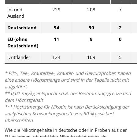
In- und
229
208
7
Ausland
Deutschland
94
90
2
EU (ohne
11
9
0
Deutschland)
Drittländer
124
109
5
* Pilz-, Tee-, Kräutertee-, Kräuter- und Gewürzproben haben
eine andere Höchstmenge und sind in der Tabelle nicht mit
aufgeführt
** 0,01 mg/kg entspricht i.d.R. der Bestimmungsgrenze und
dem Höchstgehalt
*** Höchstmenge für Nikotin ist nach Berücksichtigung der
analytischen Schwankungsbreite von 50 % gesichert
überschritten
Wie die Nikotingehalte in deutsche oder in Proben aus der
EU gelangen, obwohl hier Nikotin nicht mehr als