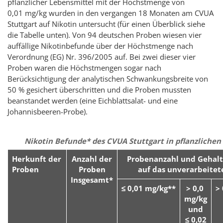
pflanzlicher Lebensmittel mit der Höchstmenge von
0,01 mg/kg wurden in den vergangen 18 Monaten am CVUA
Stuttgart auf Nikotin untersucht (für einen Überblick siehe
die Tabelle unten). Von 94 deutschen Proben wiesen vier
auffällige Nikotinbefunde über der Höchstmenge nach
Verordnung (EG) Nr. 396/2005 auf. Bei zwei dieser vier
Proben waren die Höchstmengen sogar nach
Berücksichtigung der analytischen Schwankungsbreite von
50 % gesichert überschritten und die Proben mussten
beanstandet werden (eine Eichblattsalat- und eine
Johannisbeeren-Probe).
Nikotin Befunde* des CVUA Stuttgart in pflanzliche
Herkunft der
Anzahl der
Probenanzahl und Gehalt
Proben
Proben
auf das unverarbeitet
Insgesamt*
≤ 0,01 mg/kg**
> 0,0
>
mg/kg
und
≤ 0,02