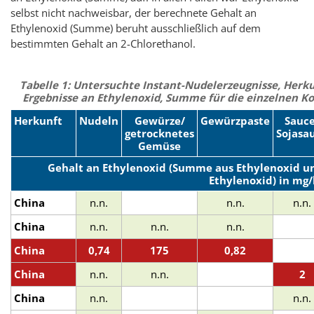
selbst nicht nachweisbar, der berechnete Gehalt an
Ethylenoxid (Summe) beruht ausschließlich auf dem
bestimmten Gehalt an 2-Chlorethanol.
Tabelle 1: Untersuchte Instant-Nudelerzeugnisse, Her
Ergebnisse an Ethylenoxid, Summe für die einzelnen K
Herkunft
Nudeln
Gewürze/
Gewürzpaste
Sauce
getrocknetes
Sojasa
Gemüse
Gehalt an Ethylenoxid (Summe aus Ethylenoxid un
Ethylenoxid) in mg/
China
n.n.
n.n.
n.n.
China
n.n.
n.n.
n.n.
China
0,74
175
0,82
China
n.n.
n.n.
2
China
n.n.
n.n.