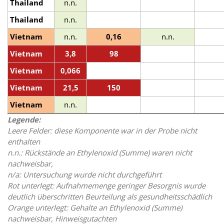
Thailand
n.n.
Thailand
n.n.
Vietnam
n.n.
0,16
n.n.
Vietnam
3,8
98
Vietnam
0,066
Vietnam
21,5
150
Vietnam
n.n.
Legende:
Leere Felder: diese Komponente war in der Probe nicht
enthalten
n.n.: Rückstände an Ethylenoxid (Summe) waren nicht
nachweisbar,
n/a: Untersuchung wurde nicht durchgeführt
Rot unterlegt: Aufnahmemenge geringer Besorgnis wurde
deutlich überschritten Beurteilung als gesundheitsschädlich
Orange unterlegt: Gehalte an Ethylenoxid (Summe)
nachweisbar, Hinweisgutachten