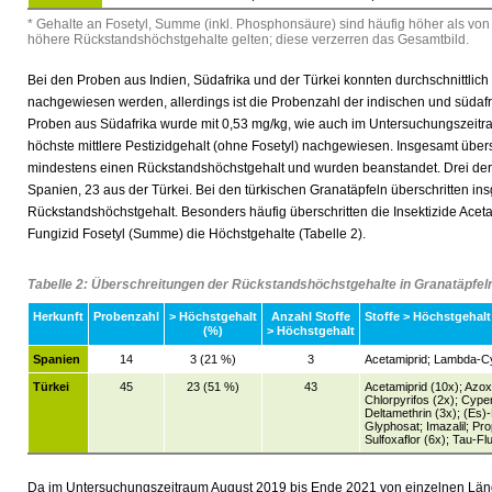
* Gehalte an Fosetyl, Summe (inkl. Phosphonsäure) sind häufig höher als von
höhere Rückstandshöchstgehalte gelten; diese verzerren das Gesamtbild.
Bei den Proben aus Indien, Südafrika und der Türkei konnten durchschnittlich
nachgewiesen werden, allerdings ist die Probenzahl der indischen und südafr
Proben aus Südafrika wurde mit 0,53 mg/kg, wie auch im Untersuchungszeitr
höchste mittlere Pestizidgehalt (ohne Fosetyl) nachgewiesen. Insgesamt über
mindestens einen Rückstandshöchstgehalt und wurden beanstandet. Drei de
Spanien, 23 aus der Türkei. Bei den türkischen Granatäpfeln überschritten in
Rückstandshöchstgehalt. Besonders häufig überschritten die Insektizide Acet
Fungizid Fosetyl (Summe) die Höchstgehalte (Tabelle 2).
Tabelle 2: Überschreitungen der Rückstandshöchstgehalte in Granatäpfe
Herkunft
Probenzahl
> Höchstgehalt
Anzahl Stoffe
Stoffe > Höchstgehalt
(%)
> Höchstgehalt
Spanien
14
3 (21 %)
3
Acetamiprid; Lambda-Cy
Türkei
45
23 (51 %)
43
Acetamiprid (10x); Azox
Chlorpyrifos (2x); Cyp
Deltamethrin (3x); (Es)
Glyphosat; Imazalil; Pro
Sulfoxaflor (6x); Tau-Fl
Da im Untersuchungszeitraum August 2019 bis Ende 2021 von einzelnen Län