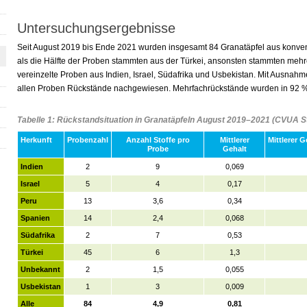
Untersuchungsergebnisse
Seit August 2019 bis Ende 2021 wurden insgesamt 84 Granatäpfel aus konven
als die Hälfte der Proben stammten aus der Türkei, ansonsten stammten me
vereinzelte Proben aus Indien, Israel, Südafrika und Usbekistan. Mit Ausnah
allen Proben Rückstände nachgewiesen. Mehrfachrückstände wurden in 92 %
Tabelle 1: Rückstandsituation in Granatäpfeln August 2019–2021 (CVUA St
Herkunft
Probenzahl
Anzahl Stoffe pro
Mittlerer
Mittlerer 
Probe
Gehalt
Indien
2
9
0,069
Israel
5
4
0,17
Peru
13
3,6
0,34
Spanien
14
2,4
0,068
Südafrika
2
7
0,53
Türkei
45
6
1,3
Unbekannt
2
1,5
0,055
Usbekistan
1
3
0,009
Alle
84
4,9
0,81