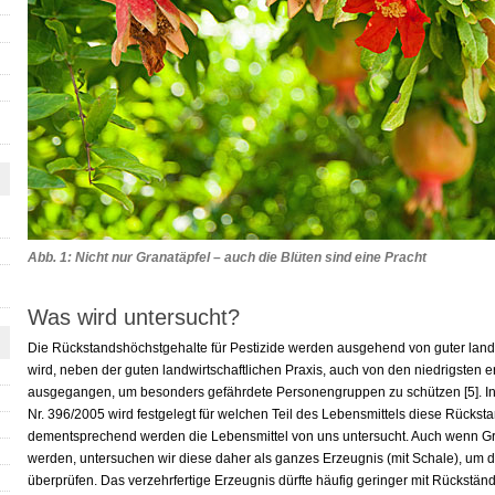
Abb. 1: Nicht nur Granatäpfel – auch die Blüten sind eine Pracht
Was wird untersucht?
Die Rückstandshöchstgehalte für Pestizide werden ausgehend von guter landwi
wird, neben der guten landwirtschaftlichen Praxis, auch von den niedrigsten
ausgegangen, um besonders gefährdete Personengruppen zu schützen [5]. In
Nr. 396/2005 wird festgelegt für welchen Teil des Lebensmittels diese Rücks
dementsprechend werden die Lebensmittel von uns untersucht. Auch wenn Gr
werden, untersuchen wir diese daher als ganzes Erzeugnis (mit Schale), um 
überprüfen. Das verzehrfertige Erzeugnis dürfte häufig geringer mit Rückständ