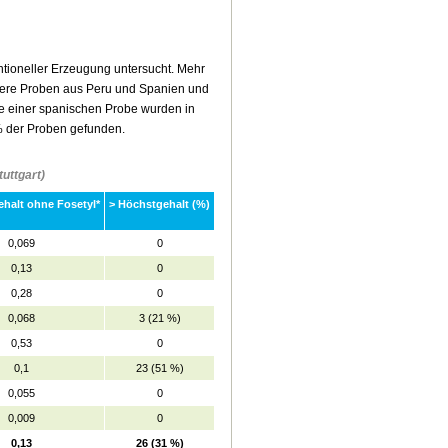
tioneller Erzeugung untersucht. Mehr
hrere Proben aus Peru und Spanien und
me einer spanischen Probe wurden in
 der Proben gefunden.
uttgart)
Gehalt ohne Fosetyl*
> Höchstgehalt (%)
0,069
0
0,13
0
0,28
0
0,068
3 (21 %)
0,53
0
0,1
23 (51 %)
0,055
0
0,009
0
0,13
26 (31 %)