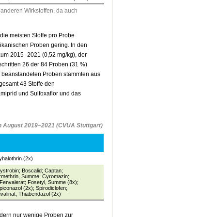
 anderen Wirkstoffen, da auch
 die meisten Stoffe pro Probe
ikanischen Proben gering. In den
aum 2015–2021 (0,52 mg/kg), der
schritten 26 der 84 Proben (31 %)
r beanstandeten Proben stammten aus
sgesamt 43 Stoffe den
amiprid und Sulfoxaflor und das
ln August 2019–2021 (CVUA Stuttgart)
halothrin (2x)
ystrobin; Boscalid; Captan;
ermethrin, Summe; Cyromazin;
-Fenvalerat; Fosetyl, Summe (8x);
piconazol (2x); Spirodiclofen;
uvalinat, Thiabendazol (2x)
dern nur wenige Proben zur