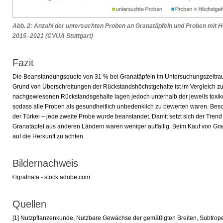
Abb. 2: Anzahl der untersuchten Proben an Granatäpfeln und Proben mit 
2015–2021 (CVUA Stuttgart)
Fazit
Die Beanstandungsquote von 31 % bei Granatäpfeln im Untersuchungszeitra
Grund von Überschreitungen der Rückstandshöchstgehalte ist im Vergleich zu
nachgewiesenen Rückstandsgehalte lagen jedoch unterhalb der jeweils toxiko
sodass alle Proben als gesundheitlich unbedenklich zu bewerten waren. Beso
der Türkei – jede zweite Probe wurde beanstandet. Damit setzt sich der Tren
Granatäpfel aus anderen Ländern waren weniger auffällig. Beim Kauf von Gran
auf die Herkunft zu achten.
Bildernachweis
©grafnata - stock.adobe.com
Quellen
[1] Nutzpflanzenkunde, Nutzbare Gewächse der gemäßigten Breiten, Subtrop