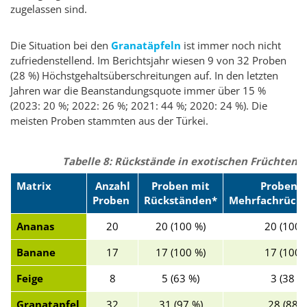
zugelassen sind.
Die Situation bei den
Granatäpfeln
ist immer noch nicht
zufriedenstellend. Im Berichtsjahr wiesen 9 von 32 Proben
(28 %) Höchstgehaltsüberschreitungen auf. In den letzten
Jahren war die Beanstandungsquote immer über 15 %
(2023: 20 %; 2022: 26 %; 2021: 44 %; 2020: 24 %). Die
meisten Proben stammten aus der Türkei.
Tabelle 8: Rückstände in exotischen Früchten
Matrix
Anzahl
Proben mit
Proben m
Proben
Rückständen*
Mehrfachrück
Ananas
20
20 (100 %)
20 (100 
Banane
17
17 (100 %)
17 (100 
Feige
8
5 (63 %)
3 (38 %
Granatapfel
32
31 (97 %)
28 (88 %