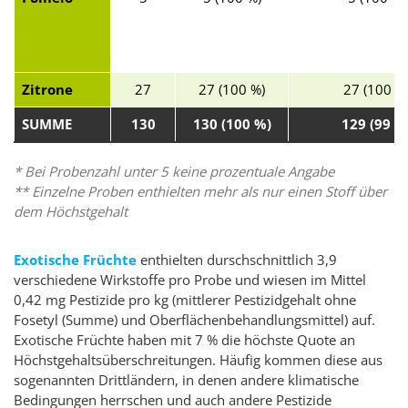
Zitrone
27
27 (100 %)
27 (100 %
SUMME
130
130 (100 %)
129 (99 %
* Bei Probenzahl unter 5 keine prozentuale Angabe
** Einzelne Proben enthielten mehr als nur einen Stoff über
dem Höchstgehalt
Exotische Früchte
enthielten durschschnittlich 3,9
verschiedene Wirkstoffe pro Probe und wiesen im Mittel
0,42 mg Pestizide pro kg (mittlerer Pestizidgehalt ohne
Fosetyl (Summe) und Oberflächenbehandlungsmittel) auf.
Exotische Früchte haben mit 7 % die höchste Quote an
Höchstgehaltsüberschreitungen. Häufig kommen diese aus
sogenannten Drittländern, in denen andere klimatische
Bedingungen herrschen und auch andere Pestizide