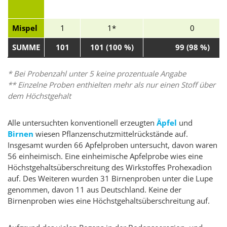
Mispel
1
1*
0
SUMME
101
101 (100 %)
99 (98 %)
* Bei Probenzahl unter 5 keine prozentuale Angabe
** Einzelne Proben enthielten mehr als nur einen Stoff über
dem Höchstgehalt
Alle untersuchten konventionell erzeugten
Äpfel
und
Birnen
wiesen Pflanzenschutzmittelrückstände auf.
Insgesamt wurden 66 Apfelproben untersucht, davon waren
56 einheimisch. Eine einheimische Apfelprobe wies eine
Höchstgehaltsüberschreitung des Wirkstoffes Prohexadion
auf. Des Weiteren wurden 31 Birnenproben unter die Lupe
genommen, davon 11 aus Deutschland. Keine der
Birnenproben wies eine Höchstgehaltsüberschreitung auf.