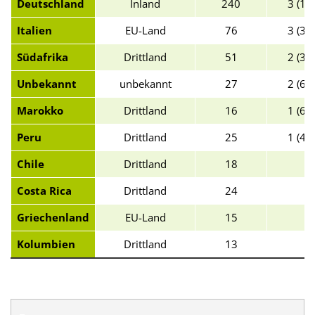
Deutschland
Inland
240
3 (1,3
Italien
EU-Land
76
3 (3,9
Südafrika
Drittland
51
2 (3,9
Unbekannt
unbekannt
27
2 (6,5
Marokko
Drittland
16
1 (6,3
Peru
Drittland
25
1 (4,0
Chile
Drittland
18
-
Costa Rica
Drittland
24
-
Griechenland
EU-Land
15
-
Kolumbien
Drittland
13
-