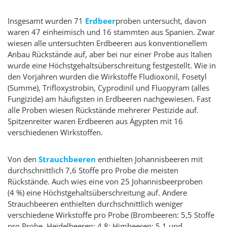
Insgesamt wurden 71
Erdbeer
proben untersucht, davon
waren 47 einheimisch und 16 stammten aus Spanien. Zwar
wiesen alle untersuchten Erdbeeren aus konventionellem
Anbau Rückstände auf, aber bei nur einer Probe aus Italien
wurde eine Höchstgehaltsüberschreitung festgestellt. Wie in
den Vorjahren wurden die Wirkstoffe Fludioxonil, Fosetyl
(Summe), Trifloxystrobin, Cyprodinil und Fluopyram (alles
Fungizide) am häufigsten in Erdbeeren nachgewiesen. Fast
alle Proben wiesen Rückstände mehrerer Pestizide auf.
Spitzenreiter waren Erdbeeren aus Ägypten mit 16
verschiedenen Wirkstoffen.
Von den
Strauchbeeren
enthielten Johannisbeeren mit
durchschnittlich 7,6 Stoffe pro Probe die meisten
Rückstände. Auch wies eine von 25 Johannisbeerproben
(4 %) eine Höchstgehaltsüberschreitung auf. Andere
Strauchbeeren enthielten durchschnittlich weniger
verschiedene Wirkstoffe pro Probe (Brombeeren: 5,5 Stoffe
pro Probe, Heidelbeeren: 4,8; Himbeeren: 5,1 und