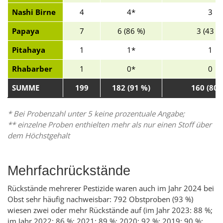
Nashi Birne
4
4*
3
Papaya
7
6 (86 %)
3 (43 %
Pitahaya
1
1*
1
Rhabarber
1
0*
0
SUMME
199
182 (91 %)
160 (80 
* Bei Probenzahl unter 5 keine prozentuale Angabe;
** einzelne Proben enthielten mehr als nur einen Stoff über
dem Höchstgehalt
Mehrfachrückstände
Rückstände mehrerer Pestizide waren auch im Jahr 2024 bei
Obst sehr häufig nachweisbar: 792 Obstproben (93 %)
wiesen zwei oder mehr Rückstände auf (im Jahr 2023: 88 %;
im Jahr 2022: 86 %; 2021: 89 %; 2020: 92 %; 2019: 90 %: