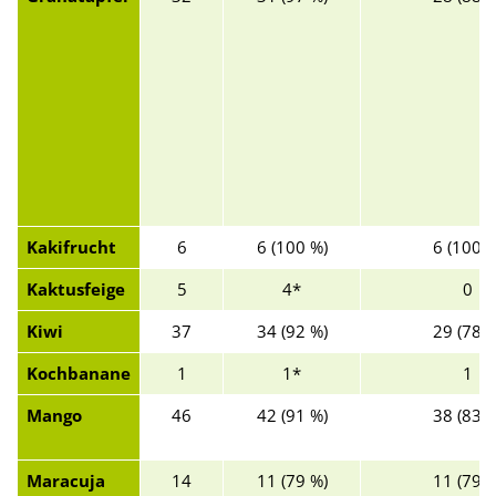
Kakifrucht
6
6 (100 %)
6 (100 %
Kaktusfeige
5
4*
0
Kiwi
37
34 (92 %)
29 (78 %
Kochbanane
1
1*
1
Mango
46
42 (91 %)
38 (83 %
Maracuja
14
11 (79 %)
11 (79 %