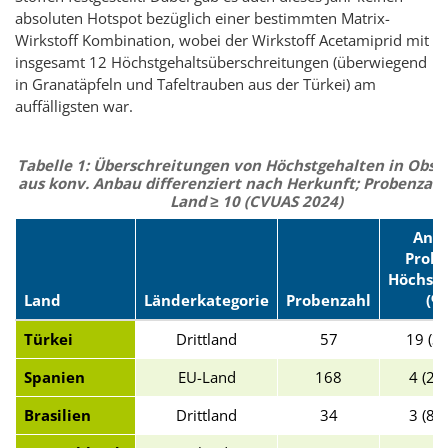
absoluten Hotspot bezüglich einer bestimmten Matrix-
Wirkstoff Kombination, wobei der Wirkstoff Acetamiprid mit
insgesamt 12 Höchstgehaltsüberschreitungen (überwiegend
in Granatäpfeln und Tafeltrauben aus der Türkei) am
auffälligsten war.
Tabelle 1: Überschreitungen von Höchstgehalten in Obst
aus konv. Anbau differenziert nach Herkunft; Probenzahl
Land ≥ 10 (CVUAS 2024)
Anza
Probe
Höchstg
Land
Länderkategorie
Probenzahl
(%
Türkei
Drittland
57
19 (3
Spanien
EU-Land
168
4 (2,4
Brasilien
Drittland
34
3 (8,8