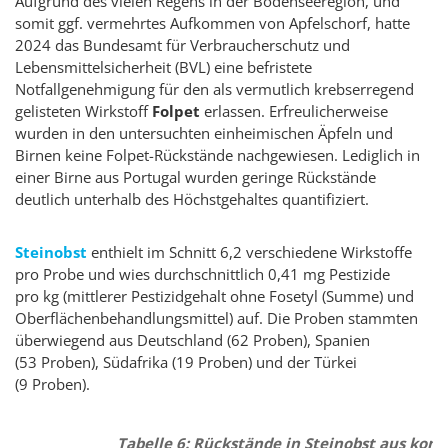
Aufgrund des vielen Regens in der Bodenseeregion, und
somit ggf. vermehrtes Aufkommen von Apfelschorf, hatte
2024 das Bundesamt für Verbraucherschutz und
Lebensmittelsicherheit (BVL) eine befristete
Notfallgenehmigung für den als vermutlich krebserregend
gelisteten Wirkstoff
Folpet
erlassen. Erfreulicherweise
wurden in den untersuchten einheimischen Äpfeln und
Birnen keine Folpet-Rückstände nachgewiesen. Lediglich in
einer Birne aus Portugal wurden geringe Rückstände
deutlich unterhalb des Höchstgehaltes quantifiziert.
Steinobst
enthielt im Schnitt 6,2 verschiedene Wirkstoffe
pro Probe und wies durchschnittlich 0,41 mg Pestizide
pro kg (mittlerer Pestizidgehalt ohne Fosetyl (Summe) und
Oberflächenbehandlungsmittel) auf. Die Proben stammten
überwiegend aus Deutschland (62 Proben), Spanien
(53 Proben), Südafrika (19 Proben) und der Türkei
(9 Proben).
Tabelle 6: Rückstände in Steinobst aus ko