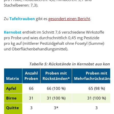
Stachelbeeren: 7,3).
Zu
Tafeltrauben
gibt es
gesondert einen Bericht
.
Kernobst
enthielt im Schnitt 7,6 verschiedene Wirkstoffe
pro Probe und wies durchschnittlich 0,45 mg Pestizide
pro kg auf (mittlerer Pestizidgehalt ohne Fosetyl (Summe)
und Oberflächenbehandlungsmittel).
Tabelle 5: Rückstände in Kernobst aus kon
Anzahl
Proben mit
Proben mit
Matrix
Proben
Rückständen*
Mehrfachrückständ
Apfel
66
66 (100 %)
65 (98 %)
Birne
31
31 (100 %)
31 (100 %)
Quitte
3
3*
3