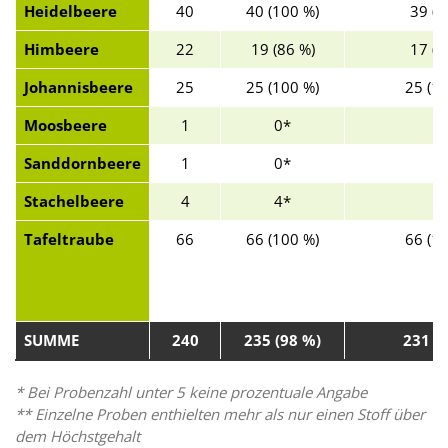
Heidelbeere
40
40 (100 %)
39 (9
Himbeere
22
19 (86 %)
17 (7
Johannisbeere
25
25 (100 %)
25 (1
Moosbeere
1
0*
0
Sanddornbeere
1
0*
0
Stachelbeere
4
4*
4
Tafeltraube
66
66 (100 %)
66 (1
SUMME
240
235 (98 %)
231 (
* Bei Probenzahl unter 5 keine prozentuale Angabe
** Einzelne Proben enthielten mehr als nur einen Stoff über
dem Höchstgehalt