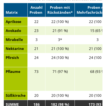
Anzahl
Proben mit
Proben mi
Matrix
Proben
Rückständen*
Mehrfachrückst
Aprikose
22
22 (100 %)
22 (100 %
Avokado
23
21 (91 %)
15 (65 %)
Mirabelle
3
3*
3
Nektarine
21
21 (100 %)
21 (100 %
Pfirsich
24
24 (100 %)
24 (100 %
Pflaume
73
71 (97 %)
68 (93 %)
Süßkirsche
20
20 (100 %)
20 (100 %
SUMME
186
182 (98 %)
173 (93 %