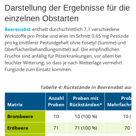
Darstellung der Ergebnisse für die
einzelnen Obstarten
Beerenobst
enthielt durchschnittlich 7,1 verschiedene
Wirkstoffe pro Probe und wies im Schnitt 0,65 mg Pestizide
pro kg (mittlerer Pestizidgehalt ohne Fosetyl (Summe) und
Oberflächenbehandlungsmittel) auf. Die empfindlichen
Früchte sind anfällig für Pilzerkrankungen, vor allem bei
feuchter Witterung, so dass je nach Wetterlage vermehrt
Fungizide zum Einsatz kommen.
Tabelle 4: Rückstände in Beerenobst aus
Anzahl
Proben mit
Probe
Matrix
Proben
Rückständen*
Mehrfachrü
Brombeere
10
10 (100 %)
10 (1
Erdbeere
71
71 (100 %)
70 (9