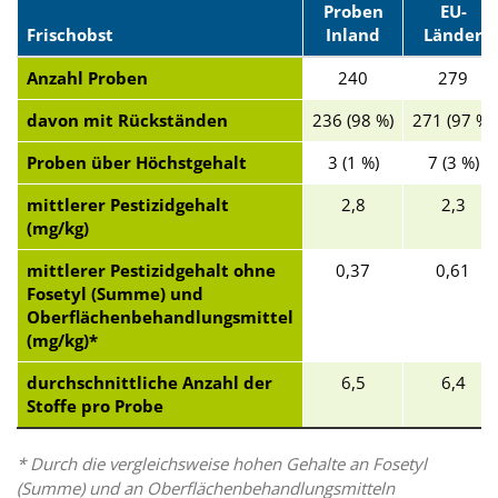
Proben
EU-
Frischobst
Inland
Länder
Anzahl Proben
240
279
davon mit Rückständen
236 (98 %)
271 (97 %)
Proben über Höchstgehalt
3 (1 %)
7 (3 %)
mittlerer Pestizidgehalt
2,8
2,3
(mg/kg)
mittlerer Pestizidgehalt ohne
0,37
0,61
Fosetyl (Summe) und
Oberflächenbehandlungsmittel
(mg/kg)*
durchschnittliche Anzahl der
6,5
6,4
Stoffe pro Probe
* Durch die vergleichsweise hohen Gehalte an Fosetyl
(Summe) und an Oberflächenbehandlungsmitteln