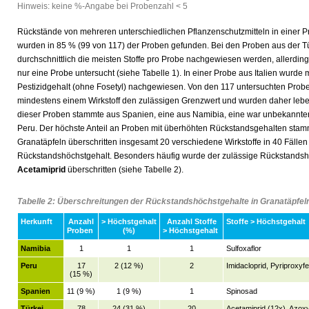
Hinweis: keine %-Angabe bei Probenzahl < 5
Rückstände von mehreren unterschiedlichen Pflanzenschutzmitteln in einer 
wurden in 85 % (99 von 117) der Proben gefunden. Bei den Proben aus der Tü
durchschnittlich die meisten Stoffe pro Probe nachgewiesen werden, allerdin
nur eine Probe untersucht (siehe Tabelle 1). In einer Probe aus Italien wurde m
Pestizidgehalt (ohne Fosetyl) nachgewiesen. Von den 117 untersuchten Probe
mindestens einem Wirkstoff den zulässigen Grenzwert und wurden daher leben
dieser Proben stammte aus Spanien, eine aus Namibia, eine war unbekannter
Peru. Der höchste Anteil an Proben mit überhöhten Rückstandsgehalten stamm
Granatäpfeln überschritten insgesamt 20 verschiedene Wirkstoffe in 40 Fällen
Rückstandshöchstgehalt. Besonders häufig wurde der zulässige Rückstandshö
Acetamiprid
überschritten (siehe Tabelle 2).
Tabelle 2: Überschreitungen der Rückstandshöchstgehalte in Granatäpfel
Herkunft
Anzahl
> Höchstgehalt
Anzahl Stoffe
Stoffe > Höchstgehalt
Proben
(%)
> Höchstgehalt
Namibia
1
1
1
Sulfoxaflor
Peru
17
2 (12 %)
2
Imidacloprid, Pyriproxyf
(15 %)
Spanien
11 (9 %)
1 (9 %)
1
Spinosad
Türkei
78
24 (31 %)
20
Acetamiprid (12x), Azoxy