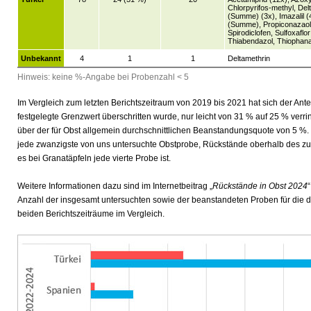
Chlorpyrifos-methyl, De
(Summe) (3x), Imazalil (
(Summe), Propiconazaol, 
Spirodiclofen, Sulfoxaflo
Thiabendazol, Thiophana
Unbekannt
4
1
1
Deltamethrin
Hinweis: keine %-Angabe bei Probenzahl < 5
Im Vergleich zum letzten Berichtszeitraum von 2019 bis 2021 hat sich der Ante
festgelegte Grenzwert überschritten wurde, nur leicht von 31 % auf 25 % verrin
über der für Obst allgemein durchschnittlichen Beanstandungsquote von 5 %. 
jede zwanzigste von uns untersuchte Obstprobe, Rückstände oberhalb des zu
es bei Granatäpfeln jede vierte Probe ist.
Weitere Informationen dazu sind im Internetbeitrag „
Rückstände in Obst 2024
“
Anzahl der insgesamt untersuchten sowie der beanstandeten Proben für die dr
beiden Berichtszeiträume im Vergleich.