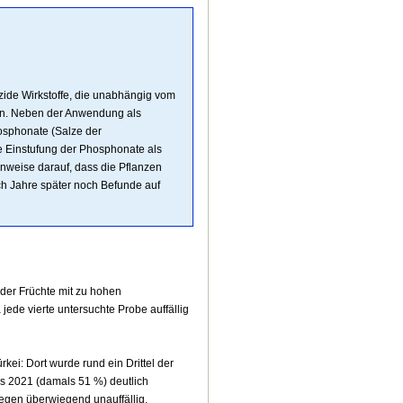
zide Wirkstoffe, die unabhängig vom
en. Neben der Anwendung als
hosphonate (Salze der
e Einstufung der Phosphonate als
inweise darauf, dass die Pflanzen
ch Jahre später noch Befunde auf
 der Früchte mit zu hohen
jede vierte untersuchte Probe auffällig
rkei: Dort wurde rund ein Drittel der
s 2021 (damals 51 %) deutlich
egen überwiegend unauffällig.