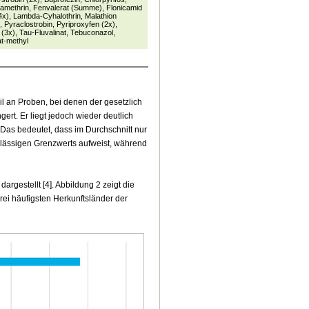
ltamethrin, Fenvalerat (Summe), Flonicamid
4x), Lambda-Cyhalothrin, Malathion
Pyraclostrobin, Pyriproxyfen (2x),
r (3x), Tau-Fluvalinat, Tebuconazol,
t-methyl
il an Proben, bei denen der gesetzlich
gert. Er liegt jedoch wieder deutlich
Das bedeutet, dass im Durchschnitt nur
lässigen Grenzwerts aufweist, während
 dargestellt [4]. Abbildung 2 zeigt die
ei häufigsten Herkunftsländer der