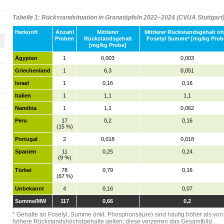
Tabelle 1: Rückstandsituation in Granatäpfeln 2022–2024 (CVUA Stuttgart
Herkunft
Anzahl
Mittlerer
Mittlerer Rückstandsgehalt o
Proben
Rückstandsgehalt
Fosetyl Summe* [mg/kg Prob
[mg/kg Probe]
Ägypten
1
0,003
0,003
Griechenland
1
6,3
0,051
Israel
1
0,16
0,16
Italien
1
1,1
1,1
Namibia
1
1,1
0,062
Peru
17
0,2
0,16
(15 %)
Portugal
2
0,018
0,018
Spanien
11
0,25
0,24
(9 %)
Türkei
78
0,79
0,16
(67 %)
Unbekannt
4
0,16
0,07
Summe/MW
117
0,66
0,2
* Gehalte an Fosetyl, Summe (inkl. Phosphonsäure) sind häufig höher als von
höhere Rückstandshöchstgehalte gelten; diese verzerren das Gesamtbild.