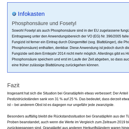
Infokasten
Phosphonsäure und Fosetyl
Sowohl Fosetyl als auch Phosphonsäure sind in der EU zugelassene fungi
Eintragsweg unter den Anwendungsbereich der VO (EG) Nr. 396/2005 fall
Fungizid ist ferner ein Eintrag durch Düngemittel (sog. Blattdünger), die P
Phosphonsäure) enthalten, denkbar. Diese Anwendung ist jedoch durch di
Fungizide seit dem Erntejahr 2014 nicht mehr möglich. Allerdings gibt es H
Phosphonsäure speichern und erst im Laufe der Zeit abgeben, so dass au
eine früher zulässige Blattdünung zurückgehen können.
Fazit
Insgesamt hat sich die Situation bei Granatäpfeln etwas verbessert: Der Anteil
Pestizidrückständen sank von 31 % auf 25 %. Das bedeutet, dass derzeit etwa 
ist – bei anderem Obst ist es dagegen nur ungefähr jede zwanzigste.
Besonders auffällig bleibt die Rückstandssituation bei Granatäpfeln aus der Tü
Proben beanstandet, auch wenn die Werte im Vergleich zum Zeitraum 2019 bi
zurückgegangen sind. Granatäpfel aus anderen Herkunftsländern waren hing