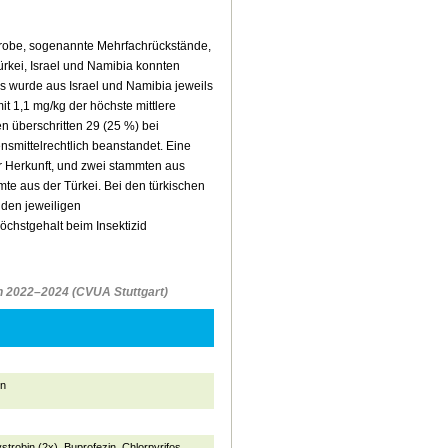
Probe, sogenannte Mehrfachrückstände,
rkei, Israel und Namibia konnten
gs wurde aus Israel und Namibia jeweils
it 1,1 mg/kg der höchste mittlere
n überschritten 29 (25 %) bei
smittelrechtlich beanstandet. Eine
 Herkunft, und zwei stammten aus
te aus der Türkei. Bei den türkischen
 den jeweiligen
chstgehalt beim Insektizid
n 2022–2024 (CVUA Stuttgart)
en
strobin (2x), Buprofezin, Chlorpyrifos,