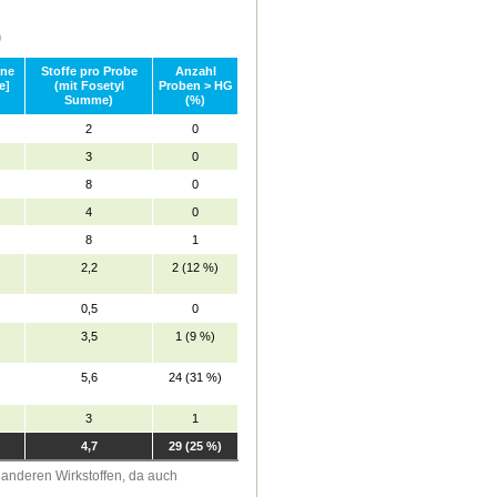
)
hne
Stoffe pro Probe
Anzahl
e]
(mit Fosetyl
Proben > HG
Summe)
(%)
2
0
3
0
8
0
4
0
8
1
2,2
2 (12 %)
0,5
0
3,5
1 (9 %)
5,6
24 (31 %)
3
1
4,7
29 (25 %)
 anderen Wirkstoffen, da auch