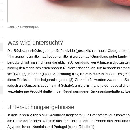
Abb. 1: Granatapfel
Was wird untersucht?
Die Rückstandshöchstgehalte für Pestizide (gesetzlich erlaubte Obergrenzen
Pflanzenschutzmitteln auf Lebensmitteln) werden auf Grundlage guter landwirts
berücksichtigt man nicht nur die übliche Anwendung von Pflanzenschutzmitteln
niedrigsten technisch erreichbaren Rückstandsgehalten, um besonders empf
schützen [2]. In Anhang I der Verordnung (EG) Nr. 396/2005 ist zudem festgele
diese Rückstandshöchstgehalte gelten [3]. Granatäpfel werden zwar ohne Sch
jedoch als Ganzes Erzeugnis (mit Schale), um die Einhaltung der gesetzlich
verzehrfertige Produkt dürfte in der Regel geringere Rückstandsgehalte aufwe
Untersuchungsergebnisse
In den Jahren 2022 bis 2024 wurden insgesamt 117 Granatäpfel aus konventi
die Hälfte der Proben stammte aus der Türkei, mehrere Proben aus Peru und 
Ägypten, Israel, Namibia und Portugal (siehe Tabelle 1).