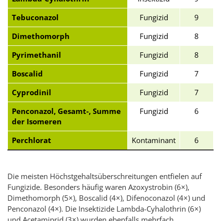
Tebuconazol
Fungizid
9
Dimethomorph
Fungizid
8
Pyrimethanil
Fungizid
8
Boscalid
Fungizid
7
Cyprodinil
Fungizid
7
Penconazol, Gesamt-, Summe
Fungizid
6
der Isomeren
Perchlorat
Kontaminant
6
Die meisten Höchstgehaltsüberschreitungen entfielen auf
Fungizide. Besonders häufig waren Azoxystrobin (6×),
Dimethomorph (5×), Boscalid (4×), Difenoconazol (4×) und
Penconazol (4×). Die Insektizide Lambda-Cyhalothrin (6×)
und Acetamiprid (3×) wurden ebenfalls mehrfach