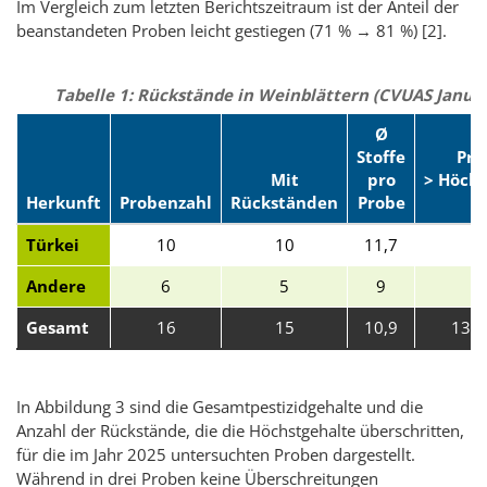
Im Vergleich zum letzten Berichtszeitraum ist der Anteil der
beanstandeten Proben leicht gestiegen (71 % → 81 %)
[2]
.
Tabelle 1: Rückstände in Weinblättern (CVUAS Janua
Ø
Stoffe
Pro
Mit
pro
> Höchs
Herkunft
Probenzahl
Rückständen
Probe
(
Türkei
10
10
11,7
Andere
6
5
9
Gesamt
16
15
10,9
13 (
In Abbildung 3 sind die Gesamtpestizidgehalte und die
Anzahl der Rückstände, die die Höchstgehalte überschritten,
für die im Jahr 2025 untersuchten Proben dargestellt.
Während in drei Proben keine Überschreitungen