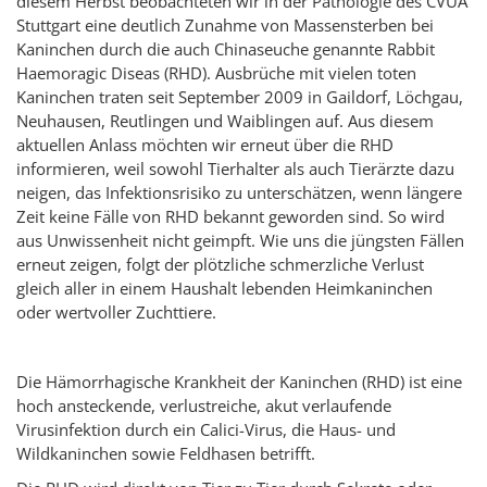
diesem Herbst beobachteten wir in der Pathologie des CVUA
Stuttgart eine deutlich Zunahme von Massensterben bei
Kaninchen durch die auch Chinaseuche genannte Rabbit
Haemoragic Diseas (RHD). Ausbrüche mit vielen toten
Kaninchen traten seit September 2009 in Gaildorf, Löchgau,
Neuhausen, Reutlingen und Waiblingen auf. Aus diesem
aktuellen Anlass möchten wir erneut über die RHD
informieren, weil sowohl Tierhalter als auch Tierärzte dazu
neigen, das Infektionsrisiko zu unterschätzen, wenn längere
Zeit keine Fälle von RHD bekannt geworden sind. So wird
aus Unwissenheit nicht geimpft. Wie uns die jüngsten Fällen
erneut zeigen, folgt der plötzliche schmerzliche Verlust
gleich aller in einem Haushalt lebenden Heimkaninchen
oder wertvoller Zuchttiere.
Die Hämorrhagische Krankheit der Kaninchen (RHD) ist eine
hoch ansteckende, verlustreiche, akut verlaufende
Virusinfektion durch ein Calici-Virus, die Haus- und
Wildkaninchen sowie Feldhasen betrifft.