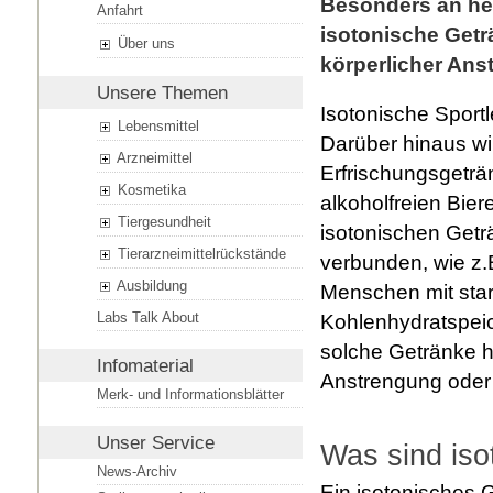
Besonders an he
Anfahrt
isotonische Getr
Über uns
körperlicher Ans
Unsere Themen
Isotonische Sportl
Lebensmittel
Darüber hinaus wir
Arzneimittel
Erfrischungsgeträ
Kosmetika
alkoholfreien Bier
Tiergesundheit
isotonischen Getr
Tierarzneimittelrückstände
verbunden, wie z.
Ausbildung
Menschen mit star
Labs Talk About
Kohlenhydratspei
solche Getränke h
Infomaterial
Anstrengung oder b
Merk- und Informationsblätter
Unser Service
Was sind iso
News-Archiv
Ein isotonisches 