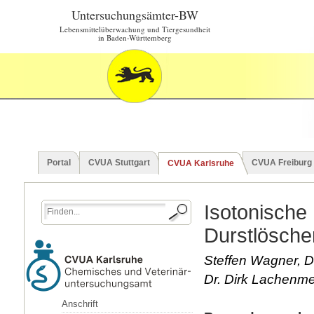
Untersuchungsämter-BW
Lebensmittelüberwachung und Tiergesundheit
in Baden-Württemberg
Portal
CVUA Stuttgart
CVUA Freiburg
CVUA Karlsruhe
Isotonische 
Durstlösche
Steffen Wagner, D
Dr. Dirk Lachenme
Anschrift