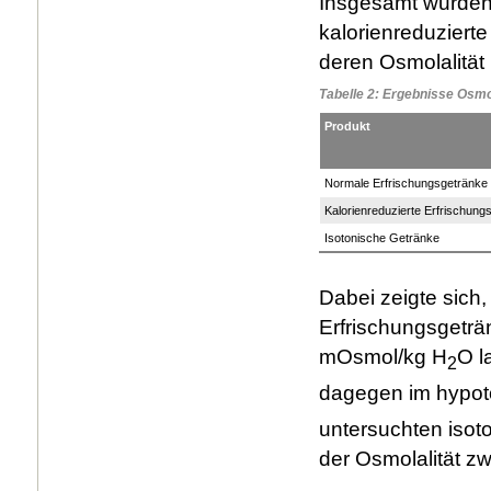
Insgesamt wurden
kalorienreduziert
deren Osmolalität 
Tabelle 2: Ergebnisse Osmo
Produkt
Normale Erfrischungsgetränke
Kalorienreduzierte Erfrischung
Isotonische Getränke
Dabei zeigte sich,
Erfrischungsgeträ
mOsmol/kg H
O l
2
dagegen im hypot
untersuchten isot
der Osmolalität 