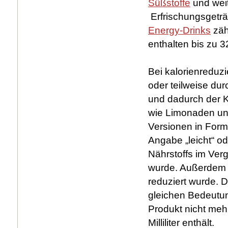
Süßstoffe
und weit
Erfrischungsgeträn
Energy-Drinks
zäh
enthalten bis zu 32
Bei kalorienreduz
oder teilweise du
und dadurch der K
wie Limonaden und
Versionen in Form 
Angabe „leicht“ ode
Nährstoffs im Ver
wurde. Außerdem 
reduziert wurde. D
gleichen Bedeutun
Produkt nicht me
Milliliter enthält.