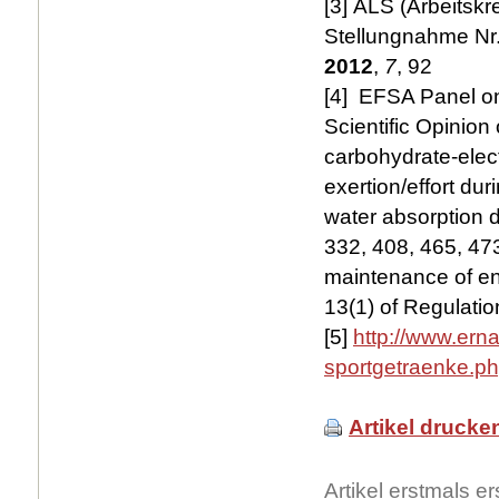
[3] ALS (Arbeitsk
Stellungnahme Nr.
2012
,
7
, 92
[4] EFSA Panel on 
Scientific Opinion 
carbohydrate-elect
exertion/effort du
water absorption d
332, 408, 465, 47
maintenance of en
13(1) of Regulati
[5]
http://www.ern
sportgetraenke.p
Artikel drucke
Artikel erstmals 