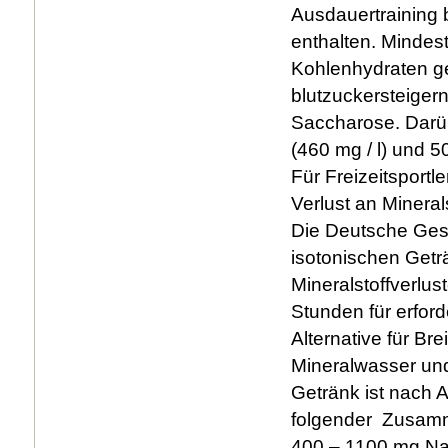
Ausdauertraining b
enthalten. Minde
Kohlenhydraten g
blutzuckersteige
Saccharose. Darüb
(460 mg / l) und 50
Für Freizeitsportle
Verlust an Minera
Die Deutsche Gese
isotonischen Getr
Mineralstoffverlus
Stunden für erford
Alternative für Br
Mineralwasser und 
Getränk ist nach 
folgender Zusamm
400 – 1100 mg Nat