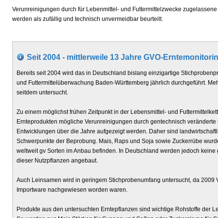
Verunreinigungen durch für Lebenmittel- und Futtermittelzwecke zugelassene 
werden als zufällig und technisch unvermeidbar beurteilt.
Seit 2004 - mittlerweile 13 Jahre GVO-Erntemonitor
Bereits seit 2004 wird das in Deutschland bislang einzigartige Stichproben
und Futtermittelüberwachung Baden-Württemberg jährlich durchgeführt. Me
seitdem untersucht.
Zu einem möglichst frühen Zeitpunkt in der Lebensmittel- und Futtermittelket
Ernteprodukten mögliche Verunreinigungen durch gentechnisch veränderte
Entwicklungen über die Jahre aufgezeigt werden. Daher sind landwirtschaft
Schwerpunkte der Beprobung. Mais, Raps und Soja sowie Zuckerrübe wurden
weltweit gv Sorten im Anbau befinden. In Deutschland werden jedoch keine
dieser Nutzpflanzen angebaut.
Auch Leinsamen wird in geringem Stichprobenumfang untersucht, da 2009 
Importware nachgewiesen worden waren.
Produkte aus den untersuchten Erntepflanzen sind wichtige Rohstoffe der Leb