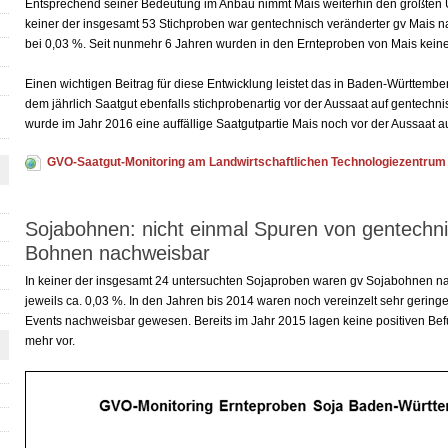
Entsprechend seiner Bedeutung im Anbau nimmt Mais weiterhin den größten U
keiner der insgesamt 53 Stichproben war gentechnisch veränderter gv Mais n
bei 0,03 %. Seit nunmehr 6 Jahren wurden in den Ernteproben von Mais keinerl
Einen wichtigen Beitrag für diese Entwicklung leistet das in Baden-Württembe
dem jährlich Saatgut ebenfalls stichprobenartig vor der Aussaat auf gentechn
wurde im Jahr 2016 eine auffällige Saatgutpartie Mais noch vor der Aussaa
GVO-Saatgut-Monitoring am Landwirtschaftlichen Technologiezentrum
Sojabohnen: nicht einmal Spuren von gentechn
Bohnen nachweisbar
In keiner der insgesamt 24 untersuchten Sojaproben waren gv Sojabohnen n
jeweils ca. 0,03 %. In den Jahren bis 2014 waren noch vereinzelt sehr gerin
Events nachweisbar gewesen. Bereits im Jahr 2015 lagen keine positiven Bef
mehr vor.