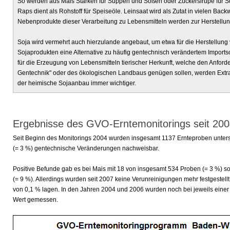
So werden aus Mais Stärken für Suppen und Soßen oder Zuckersirupe für S
Raps dient als Rohstoff für Speiseöle. Leinsaat wird als Zutat in vielen Bac
Nebenprodukte dieser Verarbeitung zu Lebensmitteln werden zur Herstellung
Soja wird vermehrt auch hierzulande angebaut, um etwa für die Herstellung
Sojaprodukten eine Alternative zu häufig gentechnisch verändertem Import
für die Erzeugung von Lebensmitteln tierischer Herkunft, welche den Anfor
Gentechnik" oder des ökologischen Landbaus genügen sollen, werden Extrak
der heimische Sojaanbau immer wichtiger.
Ergebnisse des GVO-Erntemonitorings seit 20
Seit Beginn des Monitorings 2004 wurden insgesamt 1137 Ernteproben unter
(= 3 %) gentechnische Veränderungen nachweisbar.
Positive Befunde gab es bei Mais mit 18 von insgesamt 534 Proben (= 3 %) s
(= 9 %). Allerdings wurden seit 2007 keine Verunreinigungen mehr festgestel
von 0,1 % lagen. In den Jahren 2004 und 2006 wurden noch bei jeweils eine
Wert gemessen.