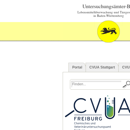
Untersuchungsämter-
Lebensmittelüberwachung und Tierges
in Baden-Württemberg
Portal
CVUA Stuttgart
CVU