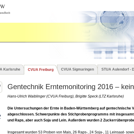
BW
undheit
A Karlsruhe
CVUA Sigmaringen
STUA Aulendorf - 
CVUA Freiburg
Gentechnik Erntemonitoring 2016 – keine
Hans-Ulrich Waiblinger (CVUA Freiburg), Brigitte Speck (LTZ Karlsruhe)
Die Untersuchungen der Ernte in Baden-Württemberg auf gentechnische 
abgeschlossen. Schwerpunkte des Stichprobenprogramms mit insgesamt
und Raps, aber auch Soja und Lein. Außerdem wurden 2 Zuckerrübenprobe
Insgesamt wurden 53 Proben von Mais, 26 Raps-, 24 Soja-, 11 Leinsaat- sow