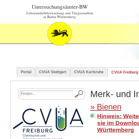
Untersuchungsämter-BW
Lebensmittelüberwachung und Tiergesundheit
in Baden-Württemberg
Portal
CVUA Stuttgart
CVUA Karlsruhe
CVUA Freiburg
Merk- und In
» Bienen
Hinweis: Weite
sie im Downlo
Württemberg