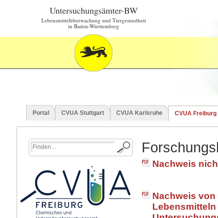
Untersuchungsämter-BW
Lebensmittelüberwachung und Tiergesundheit
in Baden-Württemberg
Portal
CVUA Stuttgart
CVUA Karlsruhe
CVUA Freiburg
Forschungs
Nachweis nich
Nachweis von
Lebensmitteln 
Untersuchungs