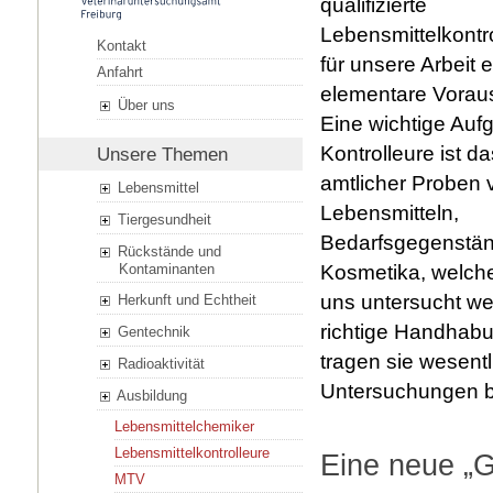
qualifizierte
Lebensmittelkontro
Kontakt
für unsere Arbeit 
Anfahrt
elementare Vorau
Über uns
Eine wichtige Auf
Kontrolleure ist d
Unsere Themen
amtlicher Proben 
Lebensmittel
Lebensmitteln,
Tiergesundheit
Bedarfsgegenstä
Rückstände und
Kosmetika, welch
Kontaminanten
uns untersucht we
Herkunft und Echtheit
richtige Handhab
Gentechnik
tragen sie wesent
Radioaktivität
Untersuchungen b
Ausbildung
Lebensmittelchemiker
Lebensmittelkontrolleure
Eine neue „G
MTV