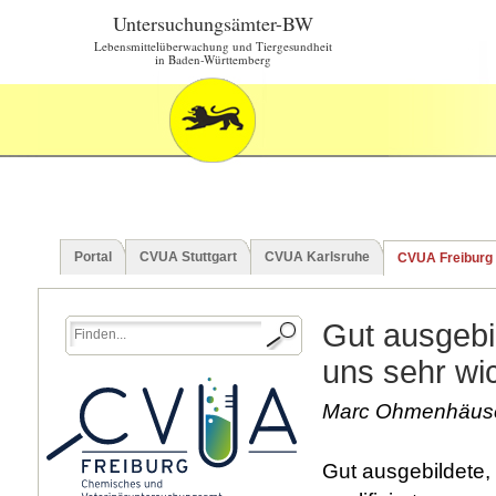
Untersuchungsämter-BW
Lebensmittelüberwachung und Tiergesundheit
in Baden-Württemberg
Portal
CVUA Stuttgart
CVUA Karlsruhe
CVUA Freiburg
Gut ausgebil
uns sehr wic
Marc Ohmenhäuser
Gut ausgebildete, 