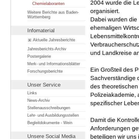
2004 wurde die L
Chemielaboranten
organisiert.
Weitere Berichte aus Baden-
Württemberg
Dabei wurden die 
ehemaligen Wirtsc
Infomaterial
Lebensmittelkontr
Aktuelle Jahresberichte
Verbraucherschut
Jahresberichts-Archiv
und Landkreise an
Postergalerie
Merk- und Informationsblätter
Ein Großteil des 
Forschungsberichte
Sachverständige d
Unser Service
des theoretischen
Links
Polizeiakademie, 
News-Archiv
spezifischer Lebe
Stellenausschreibungen
Lehr- und Ausbildungsstellen
Damit die Kontrol
Begleitdokumente - Wein
Anforderungen gew
beteiligen wir uns
Unsere
Social Media