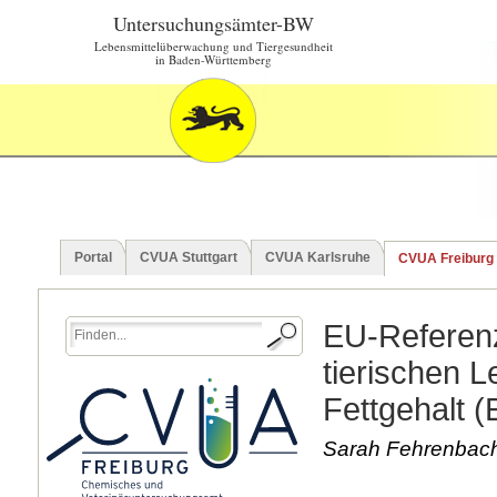
Untersuchungsämter-BW
Lebensmittelüberwachung und Tiergesundheit
in Baden-Württemberg
Portal
CVUA Stuttgart
CVUA Karlsruhe
CVUA Freiburg
EU-Referenz
tierischen 
Fettgehalt 
Sarah Fehrenbach