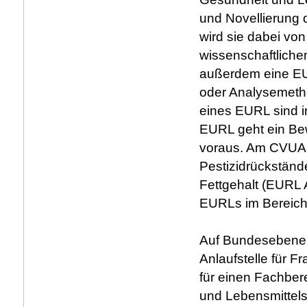
und Novellierung 
wird sie dabei vo
wissenschaftliche
außerdem eine EU-
oder Analysemetho
eines EURL sind 
EURL geht ein Be
voraus. Am CVUA 
Pestizidrückständ
Fettgehalt (EURL A
EURLs im Bereich 
Auf Bundesebene s
Anlaufstelle für F
für einen Fachber
und Lebensmittels