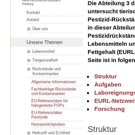
Die Abteilung 3 
untersucht tieri
Kontakt
Pestizid-Rückstän
Anfahrt
in dieser Abteil
Über uns
Pestizidrückständ
Unsere Themen
Lebensmitteln u
Fettgehalt (EURL
Lebensmittel
Seite ist in folg
Tiergesundheit
Rückstände und
Kontaminanten
Struktur
Allgemeine Informationen
Aufgaben
Fachbeiträge Rückstände
Laboreignungsp
und Kontaminanten
EURL-Netzwer
EU-Referenzlabor für
halogenierte POPs
Forschung
EU-Referenzlabor
Pestizide
Humanmilchproben
Struktur
Herkunft und Echtheit