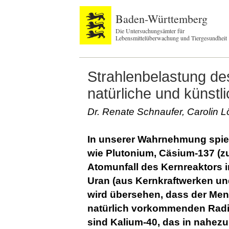
Baden-Württemberg
Die Untersuchungsämter für
Lebensmittelüberwachung und Tiergesundheit
Strahlenbelastung d
natürliche und künstl
Dr. Renate Schnaufer, Carolin 
In unserer Wahrnehmung spiel
wie Plutonium, Cäsium-137 (z
Atomunfall des Kernreaktors 
Uran (aus Kernkraftwerken un
wird übersehen, dass der Men
natürlich vorkommenden Radio
sind Kalium-40, das in nahezu 