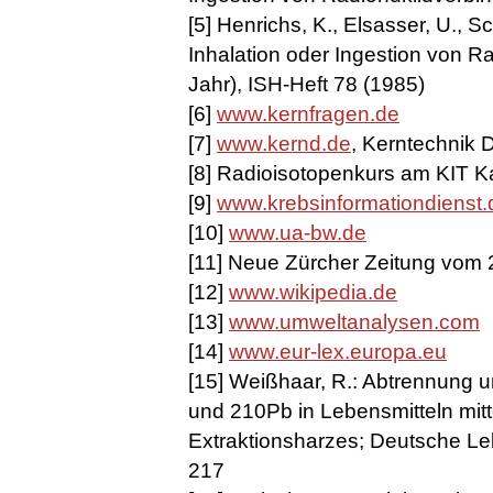
[5] Henrichs, K., Elsasser, U., S
Inhalation oder Ingestion von R
Jahr), ISH-Heft 78 (1985)
[6]
www.kernfragen.de
[7]
www.kernd.de
, Kerntechnik 
[8] Radioisotopenkurs am KIT Kar
[9]
www.krebsinformationdienst.
[10]
www.ua-bw.de
[11] Neue Zürcher Zeitung vom
[12]
www.wikipedia.de
[13]
www.umweltanalysen.com
[14]
www.eur-lex.europa.eu
[15] Weißhaar, R.: Abtrennung
und 210Pb in Lebensmitteln mitt
Extraktionsharzes; Deutsche Le
217