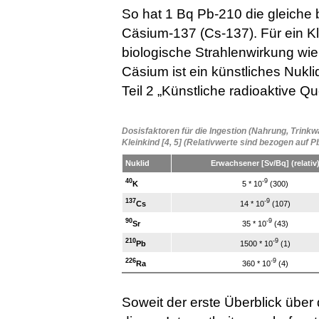
So hat 1 Bq Pb-210 die gleiche 
Cäsium-137 (Cs-137). Für ein Kl
biologische Strahlenwirkung wie
Cäsium ist ein künstliches Nukli
Teil 2 „Künstliche radioaktive Qu
Dosisfaktoren für die Ingestion (Nahrung, Trin
Kleinkind [4, 5] (Relativwerte sind bezogen auf P
Nuklid
Erwachsener [Sv/Bq] (relativ
40
-9
K
5 * 10
(300)
137
-9
Cs
14 * 10
(107)
90
-9
Sr
35 * 10
(43)
210
-9
Pb
1500 * 10
(1)
226
-9
Ra
360 * 10
(4)
Soweit der erste Überblick über d