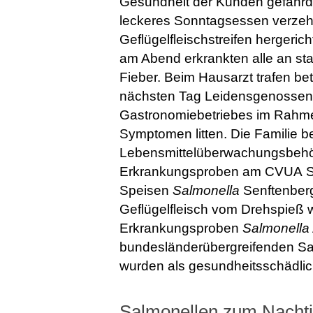
Gesundheit der Kunden gefährde
leckeres Sonntagsessen verzehrf
Geflügelfleischstreifen hergeric
am Abend erkrankten alle an st
Fieber. Beim Hausarzt trafen bet
nächsten Tag Leidensgenossen,
Gastronomiebetriebes im Rahme
Symptomen litten. Die Familie b
Lebensmittelüberwachungsbehör
Erkrankungsproben am CVUA Stut
Speisen
Salmonella
Senftenberg
Geflügelfleisch vom Drehspieß w
Erkrankungsproben
Salmonella
bundesländerübergreifenden Sa
wurden als gesundheitsschädlich 
Salmonellen zum Nacht