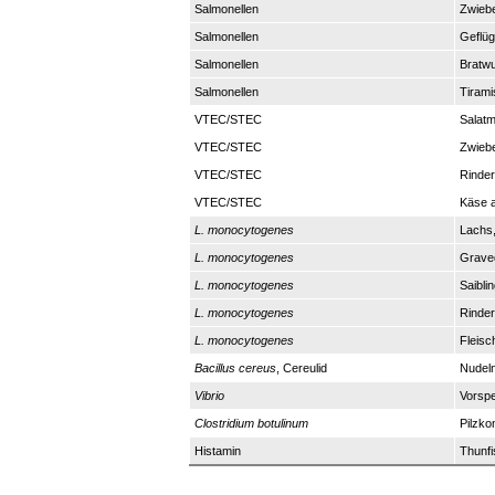
Salmonellen
Zwiebe
Salmonellen
Geflüg
Salmonellen
Bratwu
Salmonellen
Tirami
VTEC/STEC
Salatm
VTEC/STEC
Zwiebe
VTEC/STEC
Rinde
VTEC/STEC
Käse 
L. monocytogenes
Lachs,
L. monocytogenes
Grave
L. monocytogenes
Saiblin
L. monocytogenes
Rinde
L. monocytogenes
Fleisc
Bacillus cereus
, Cereulid
Nudeln
Vibrio
Vorspe
Clostridium botulinum
Pilzko
Histamin
Thunfi