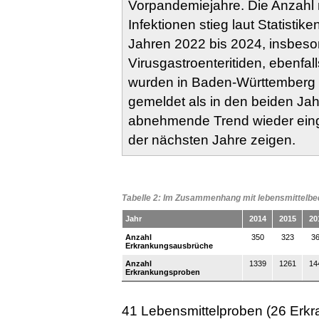
Vorpandemiejahre. Die Anzahl me
Infektionen stieg laut Statistik
Jahren 2022 bis 2024, insbeso
Virusgastroenteritiden, ebenfall
wurden in Baden-Württemberg d
gemeldet als in den beiden Jahr
abnehmende Trend wieder eing
der nächsten Jahre zeigen.
Tabelle 2: Im Zusammenhang mit lebensmittelb
Jahr
2014
2015
20
Anzahl
350
323
3
Erkrankungsausbrüche
Anzahl
1339
1261
14
Erkrankungsproben
41 Lebensmittelproben (26 Erk