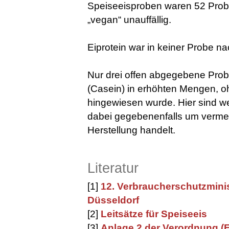
Speiseeisproben waren 52 Prob
„vegan“ unauffällig.
Eiprotein war in keiner Probe n
Nur drei offen abgegebene Probe
(Casein) in erhöhten Mengen, o
hingewiesen wurde. Hier sind wei
dabei gegebenenfalls um verme
Herstellung handelt.
Literatur
[1]
12. Verbraucherschutzminis
Düsseldorf
[2]
Leitsätze für Speiseeis
[3]
Anlage 2 der Verordnung (E