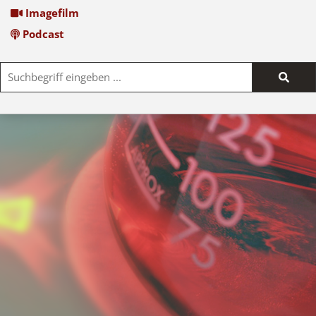
Imagefilm
Podcast
Such
start