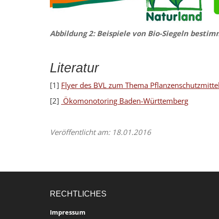
Abbildung 2: Beispiele von Bio-Siegeln besti
Literatur
[1]
Flyer des BVL zum Thema Pflanzenschutzmitte
[2]
Ökomonotoring Baden-Württemberg
Veröffentlicht am: 18.01.2016
RECHTLICHES
Impressum