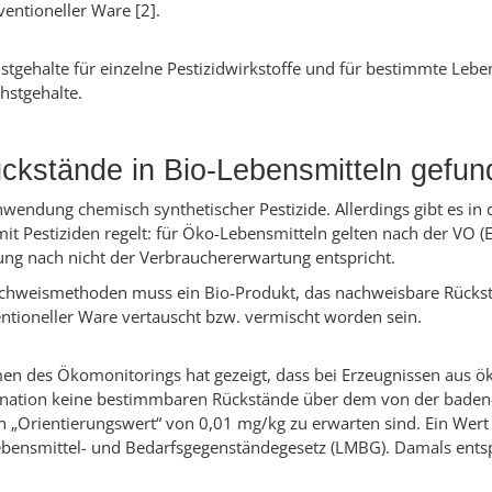
ventioneller Ware [2].
gehalte für einzelne Pestizidwirkstoffe und für bestimmte Lebens
hstgehalte.
ckstände in Bio-Lebensmitteln gefu
wendung chemisch synthetischer Pestizide. Allerdings gibt es in
it Pestiziden regelt: für Öko-Lebensmitteln gelten nach der VO 
ung nach nicht der Verbrauchererwartung entspricht.
chweismethoden muss ein Bio-Produkt, das nachweisbare Rückstä
ntioneller Ware vertauscht bzw. vermischt worden sein.
n des Ökomonitorings hat gezeigt, dass bei Erzeugnissen aus ö
ination keine bestimmbaren Rückstände über dem von der bade
 „Orientierungswert“ von 0,01 mg/kg zu erwarten sind. Ein Wert
Lebensmittel- und Bedarfsgegenständegesetz (LMBG). Damals ents