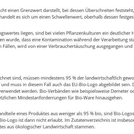
icht einen Grenzwert darstellt, bei dessen Überschreiten feststeh
andelt es sich um einen Schwellenwert, oberhalb dessen festges
gswertes liegen, sind bei vielen Pflanzenkulturen ein deutlicher 
 wurde, dass eine Kontamination während der Verarbeitung sta
n Fällen, wird von einer Verbrauchertäuschung ausgegangen und d
ichnet sind, müssen mindestens 95 % der landwirtschaftlich gew
 und muss in diesem Fall auch das EU-Bio-Logo abgebildet sein.
verwendet werden. Bio-Verbänden wie beispielsweise Demeter od
setzlichen Mindestanforderrungen für Bio-Ware hinausgehen.
ndteile eines Produktes aus weniger als 95 % bio, sind Bio-Logo
-Logo ist dann nicht erlaubt. Im Zutatenverzeichnis ist insbeso
ktes aus ökologischer Landwirtschaft stammen.