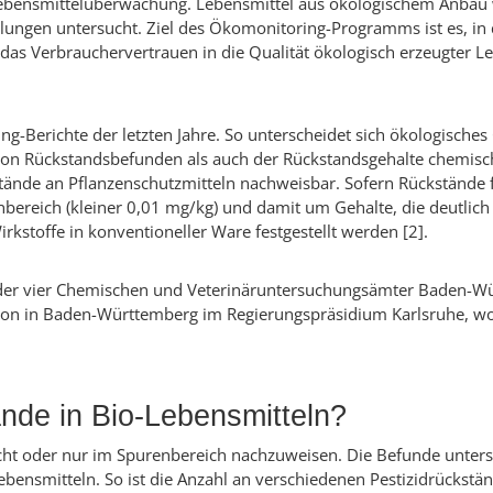
ebensmittelüberwachung. Lebensmittel aus ökologischem Anbau 
llungen untersucht. Ziel des Ökomonitoring-Programms ist es, i
s Verbrauchervertrauen in die Qualität ökologisch erzeugter Le
ring-Berichte der letzten Jahre. So unterscheidet sich ökologisch
von Rückstandsbefunden als auch der Rückstandsgehalte chemisch-
nde an Pflanzenschutzmitteln nachweisbar. Sofern Rückstände fes
bereich (kleiner 0,01 mg/kg) und damit um Gehalte, die deutlich 
stoffe in konventioneller Ware festgestellt werden [2].
 der vier Chemischen und Veterinäruntersuchungsämter Baden-W
ion in Baden-Württemberg im Regierungspräsidium Karlsruhe, wo
ände in Bio-Lebensmitteln?
icht oder nur im Spurenbereich nachzuweisen. Die Befunde untersc
bensmitteln. So ist die Anzahl an verschiedenen Pestizidrückstä