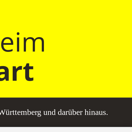
beim
art
-Württemberg und darüber hinaus.